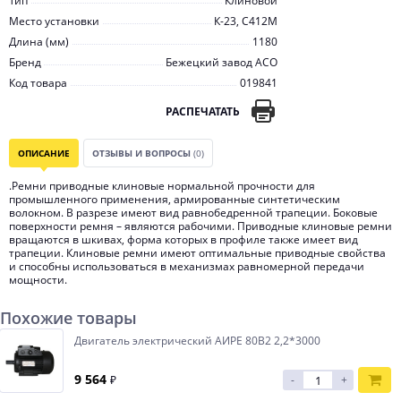
Тип
Клиновой
Место установки
К-23, С412М
Длина (мм)
1180
Бренд
Бежецкий завод АСО
Код товара
019841
РАСПЕЧАТАТЬ
ОПИСАНИЕ
ОТЗЫВЫ И ВОПРОСЫ
(0)
.Ремни приводные клиновые нормальной прочности для
промышленного применения, армированные синтетическим
волокном. В разрезе имеют вид равнобедренной трапеции. Боковые
поверхности ремня – являются рабочими. Приводные клиновые ремни
вращаются в шкивах, форма которых в профиле также имеет вид
трапеции. Клиновые ремни имеют оптимальные приводные свойства
и способны использоваться в механизмах равномерной передачи
мощности.
Похожие товары
Двигатель электрический АИРЕ 80B2 2,2*3000
9 564
₽
-
+