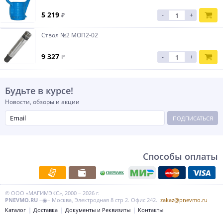
5 219
₽
-
+
Ствол №2 МОП2-02
9 327
₽
-
+
Будьте в курсе!
Новости, обзоры и акции
ПОДПИСАТЬСЯ
Способы оплаты
© ООО «МАГИМЭКС», 2000 – 2026 г.
PNEVMO.RU
–◉– Москва, Электродная 8 стр 2. Офис 242.
zakaz@pnevmo.ru
Каталог
Доставка
Документы и Реквизиты
Контакты