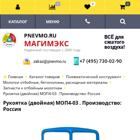
0
0
0
КАТАЛОГ
МЕНЮ
PNEVMO.RU
ВСЁ для
МАГИМЭКС
сжатого
воздуха!
Надёжный поставщик с 2000 года
+7 (495) 730-02-90
zakaz@pnevmo.ru
Главная
Каталог товаров
Пневматический инструмент
Молотки отбойные, бетоноломы, расходные материалы
Запчасти к отбойным молоткам
Рукоятка (двойная) МОП4-03 . Производство: Россия
Рукоятка (двойная) МОП4-03 . Производство:
Россия