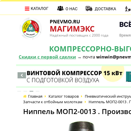
КАТАЛОГ
О НАС
ДОСТАВКА
PNEVMO.RU
ВСЁ
МАГИМЭКС
Надёжный поставщик с 2000 года
Время 
КОМПРЕССОРНО-ВЫГОД
Скидки с первой сделки
→ почта
winwin@pnevm
Главная
Каталог товаров
Пневматический инстру
Запчасти к отбойным молоткам
Ниппель МОП2-0013 . П
Ниппель МОП2-0013 . Произво