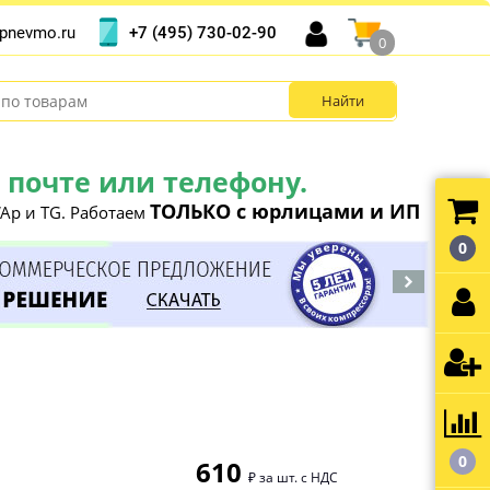
+7 (495) 730-02-90
pnevmo.ru
0
почте или телефону.
ТОЛЬКО с юрлицами и ИП
Ap и TG. Работаем
0
0
610
₽ за шт. с НДС