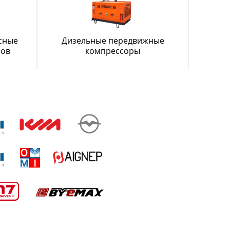
сные
Дизельные передвижные
ров
компрессоры