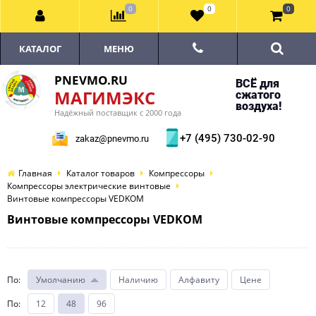
0
0
0
КАТАЛОГ
МЕНЮ
PNEVMO.RU
ВСЁ для
МАГИМЭКС
сжатого
воздуха!
Надёжный поставщик с 2000 года
+7 (495) 730-02-90
zakaz@pnevmo.ru
Главная
Каталог товаров
Компрессоры
Компрессоры электрические винтовые
Винтовые компрессоры VEDKOM
Винтовые компрессоры VEDKOM
По
:
Умолчанию
Наличию
Алфавиту
Цене
По
:
12
48
96