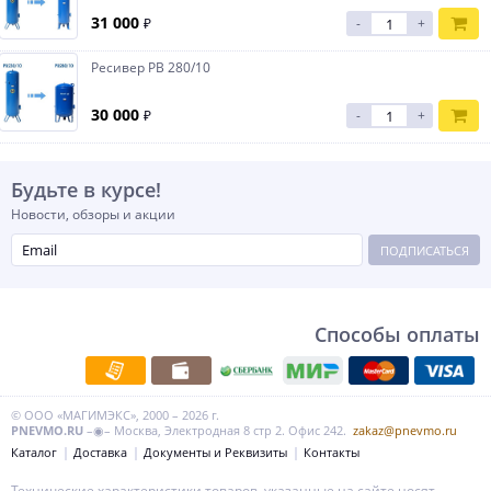
31 000
₽
-
+
Ресивер РВ 280/10
30 000
₽
-
+
Будьте в курсе!
Новости, обзоры и акции
ПОДПИСАТЬСЯ
Способы оплаты
© ООО «МАГИМЭКС», 2000 – 2026 г.
PNEVMO.RU
–◉– Москва, Электродная 8 стр 2. Офис 242.
zakaz@pnevmo.ru
Каталог
Доставка
Документы и Реквизиты
Контакты
Технические характеристики товаров, указанные на сайте носят