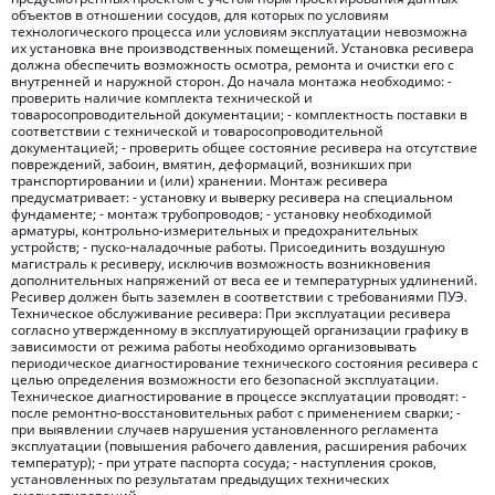
объектов в отношении сосудов, для которых по условиям
технологического процесса или условиям эксплуатации невозможна
их установка вне производственных помещений. Установка ресивера
должна обеспечить возможность осмотра, ремонта и очистки его с
внутренней и наружной сторон. До начала монтажа необходимо: -
проверить наличие комплекта технической и
товаросопроводительной документации; - комплектность поставки в
соответствии с технической и товаросопроводительной
документацией; - проверить общее состояние ресивера на отсутствие
повреждений, забоин, вмятин, деформаций, возникших при
транспортировании и (или) хранении. Монтаж ресивера
предусматривает: - установку и выверку ресивера на специальном
фундаменте; - монтаж трубопроводов; - установку необходимой
арматуры, контрольно-измерительных и предохранительных
устройств; - пуско-наладочные работы. Присоединить воздушную
магистраль к ресиверу, исключив возможность возникновения
дополнительных напряжений от веса ее и температурных удлинений.
Ресивер должен быть заземлен в соответствии с требованиями ПУЭ.
Техническое обслуживание ресивера: При эксплуатации ресивера
согласно утвержденному в эксплуатирующей организации графику в
зависимости от режима работы необходимо организовывать
периодическое диагностирование технического состояния ресивера с
целью определения возможности его безопасной эксплуатации.
Техническое диагностирование в процессе эксплуатации проводят: -
после ремонтно-восстановительных работ с применением сварки; -
при выявлении случаев нарушения установленного регламента
эксплуатации (повышения рабочего давления, расширения рабочих
температур); - при утрате паспорта сосуда; - наступления сроков,
установленных по результатам предыдущих технических