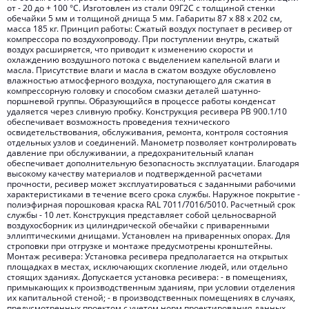
от - 20 до + 100 °C. Изготовлен из стали 09Г2С с толщиной стенки
обечайки 5 мм и толщиной днища 5 мм. Габариты 87 х 88 х 202 см,
масса 185 кг. Принцип работы: Сжатый воздух поступает в ресивер от
компрессора по воздухопроводу. При поступлении внутрь, сжатый
воздух расширяется, что приводит к изменению скорости и
охлаждению воздушного потока с выделением капельной влаги и
масла. Присутствие влаги и масла в сжатом воздухе обусловлено
влажностью атмосферного воздуха, поступающего для сжатия в
компрессорную головку и способом смазки деталей шатунно-
поршневой группы. Образующийся в процессе работы конденсат
удаляется через сливную пробку. Конструкция ресивера РВ 900.1/10
обеспечивает возможность проведения технического
освидетельствования, обслуживания, ремонта, контроля состояния
отдельных узлов и соединений. Манометр позволяет контролировать
давление при обслуживании, а предохранительный клапан
обеспечивает дополнительную безопасность эксплуатации. Благодаря
высокому качеству материалов и подтвержденной расчетами
прочности, ресивер может эксплуатироваться с заданными рабочими
характеристиками в течение всего срока службы. Наружное покрытие -
полиэфирная порошковая краска RAL 7011/7016/5010. Расчетный срок
службы - 10 лет. Конструкция представляет собой цельносварной
воздухосборник из цилиндрической обечайки с приваренными
эллиптическими днищами. Установлен на приваренных опорах. Для
строповки при отгрузке и монтаже предусмотрены кронштейны.
Монтаж ресивера: Установка ресивера предполагается на открытых
площадках в местах, исключающих скопление людей, или отдельно
стоящих зданиях. Допускается установка ресивера: - в помещениях,
примыкающих к производственным зданиям, при условии отделения
их капитальной стеной; - в производственных помещениях в случаях,
предусмотренных проектом с учетом норм проектирования данных