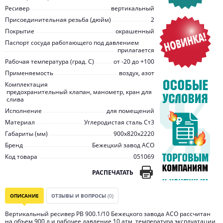
Ресивер
вертикальный
Присоединительная резьба (дюйм)
2
Покрытие
окрашенный
Паспорт сосуда работающего под давлением
прилагается
Рабочая температура (град. C)
от -20 до +100
Применяемость
воздух, азот
Комплектация
предохранительный клапан, манометр, кран для
слива
Исполнение
для помещений
Материал
Углеродистая сталь Ст3
Габариты (мм)
900х820х2220
Бренд
Бежецкий завод АСО
Код товара
051069
РАСПЕЧАТАТЬ
ОПИСАНИЕ
ОТЗЫВЫ И ВОПРОСЫ
(0)
Вертикальный ресивер РВ 900.1/10 Бежецкого завода АСО рассчитан
на объем 900 л и рабочее давление 10 атм, температура эксплуатации