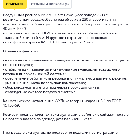
ОПИСАНИЕ
ОТЗЫВЫ И ВОПРОСЫ
(0)
Воздушный ресивер РВ 230-01/25 Бежецкого завода АСО с
вертикальным воздухосборником объемом 230 л рассчитан на
максимальное рабочее давление 25 атм и работу при температуре от -
40 до + 100 °C,
изготовлен из стали 09Г2С с толщиной стенки обечайки 6 мм и
толщиной днища 6 мм. Наружное покрытие - порошковая
полиэфирная краска RAL 5010. Срок службы - 5 лет.
Основные функции:
- накопление и хранение используемого в технологическом процессе
сжатого воздуха;
- стабилизация давления и сглаживание пульсаций воздушного
потока в пневматической системе;
- обеспечение работы компрессора в оптимальном для него режиме;
- уменьшение числа перепусков компрессора;
- сбор конденсата и его отвод через пробку для слива;
- охлаждение сжатого воздуха в системе.
Климатическое исполнение «УХЛ» категория изделия 3.1 по ГОСТ
15150-69:
Ресивер предназначен для эксплуатации в районах с сейсмичностью
не более 6 баллов по двенадцати бальной шкале.
При вводе в эксплуатацию ресивер не подлежит регистрации в