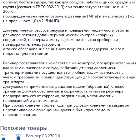
органах Ростехнадзора, так как для сосудов, работающих со средой 2-й
группы (согласно ТР ТС 032/2013) при температуре стенки не выше
200°С,
произведение значений рабочего давления (МПа) и вместимости (м3)
не превышает 1,0 (п.215 ФНП).
Для увеличения ресурса ресурса и повышения надежности работы
ресивера рекомендован периодический контроль сварных
соединений, проверка арматуры, измерительных приборов и
предохранительных устройств,
а также обследование защитного покрытия и поддержание его в
надлежащем состоянии.
Ресивер поставляется в комплекте с манометром, предохранительным
клапаном и паспортом сосуда, работающего под давлением.
Транспортирование осуществляется любым видом транспорта с
учетом требований Правил, действующих для соответствующего вида
транспорта.
Для упаковки применяются дощатые ящики (обрешетка). Способ
хранения должен обеспечивать сохранность качества ресивера,
предохранять его от коррозии, загрязнения, механических
повреждений и деформации.
При сроках хранения более года, при условии хранения в закрытом
неотапливаемом помещении, должна быть произведена
переконсервация.
Похожие товары
Ресивер РВ 270/16