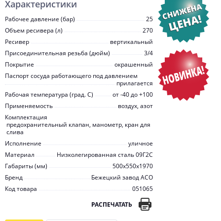
Характеристики
Рабочее давление (бар)
25
Объем ресивера (л)
270
Ресивер
вертикальный
Присоединительная резьба (дюйм)
3/4
Покрытие
окрашенный
Паспорт сосуда работающего под давлением
прилагается
Рабочая температура (град. C)
от -40 до +100
Применяемость
воздух, азот
Комплектация
предохранительный клапан, манометр, кран для
слива
Исполнение
уличное
Материал
Низколегированная сталь 09Г2С
Габариты (мм)
500х550х1970
Бренд
Бежецкий завод АСО
Код товара
051065
РАСПЕЧАТАТЬ