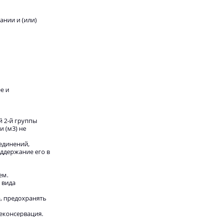
ании и (или)
е и
й 2-й группы
и (м3) не
единений,
ддержание его в
ем.
 вида
, предохранять
еконсервация.