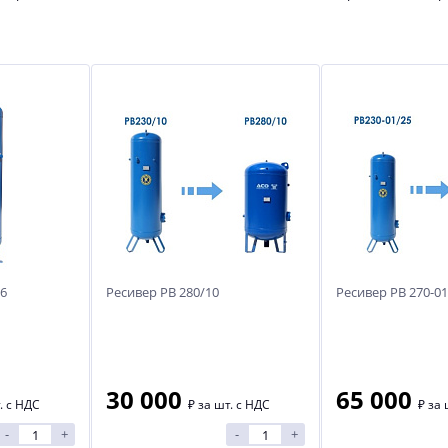
16
Ресивер РВ 280/10
Ресивер РВ 270-01
30 000
65 000
. с НДС
₽
за шт. с НДС
₽
за 
-
+
-
+