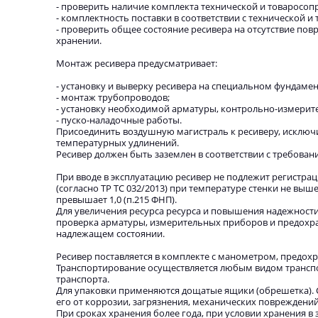
- проверить наличие комплекта технической и товаросо
- комплектность поставки в соответствии с технической 
- проверить общее состояние ресивера на отсутствие пов
хранении.
Монтаж ресивера предусматривает:
- установку и выверку ресивера на специальном фундамен
- монтаж трубопроводов;
- установку необходимой арматуры, контрольно-измерит
- пуско-наладочные работы.
Присоединить воздушную магистраль к ресиверу, исключ
температурных удлинений.
Ресивер должен быть заземлен в соответствии с требован
При вводе в эксплуатацию ресивер не подлежит регистраци
(согласно ТР ТС 032/2013) при температуре стенки не выш
превышает 1,0 (п.215 ФНП).
Для увеличения ресурса ресурса и повышения надежност
проверка арматуры, измерительных приборов и предохра
надлежащем состоянии.
Ресивер поставляется в комплекте с манометром, предох
Транспортирование осуществляется любым видом транспо
транспорта.
Для упаковки применяются дощатые ящики (обрешетка). 
его от коррозии, загрязнения, механических повреждени
При сроках хранения более года, при условии хранения