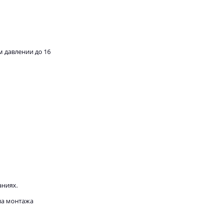
м давлении до 16
аниях.
ла монтажа