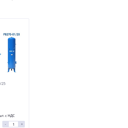
/25
шт. с НДС
-
+