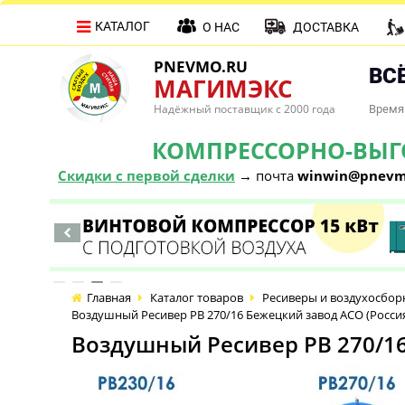
КАТАЛОГ
О НАС
ДОСТАВКА
PNEVMO.RU
ВСЁ
МАГИМЭКС
Надёжный поставщик с 2000 года
Время 
КОМПРЕССОРНО-ВЫГОД
Скидки с первой сделки
→ почта
winwin@pnevm
Главная
Каталог товаров
Ресиверы и воздухосбор
Воздушный Ресивер РВ 270/16 Бежецкий завод АСО (Росси
Воздушный Ресивер РВ 270/16