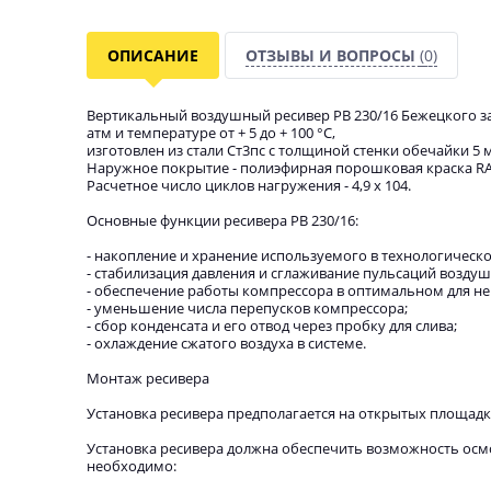
ОПИСАНИЕ
ОТЗЫВЫ И ВОПРОСЫ
(0)
Вертикальный воздушный ресивер РВ 230/16 Бежецкого за
атм и температуре от + 5 до + 100 °C,
изготовлен из стали Ст3пс с толщиной стенки обечайки 5 м
Наружное покрытие - полиэфирная порошковая краска RAL 
Расчетное число циклов нагружения - 4,9 х 104.
Основные функции ресивера РВ 230/16:
- накопление и хранение используемого в технологическо
- стабилизация давления и сглаживание пульсаций воздуш
- обеспечение работы компрессора в оптимальном для не
- уменьшение числа перепусков компрессора;
- сбор конденсата и его отвод через пробку для слива;
- охлаждение сжатого воздуха в системе.
Монтаж ресивера
Установка ресивера предполагается на открытых площадк
Установка ресивера должна обеспечить возможность осмо
необходимо: