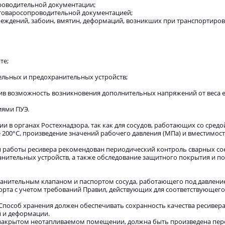
проводительной документации;
и товаросопроводительной документацией;
реждений, забоин, вмятин, деформаций, возникших при транспортиров
те;
ельных и предохранительных устройств;
ив возможность возникновения дополнительных напряжений от веса е
иями ПУЭ.
и в органах Ростехнадзора, так как для сосудов, работающих со средо
е 200°С, произведение значений рабочего давления (МПа) и вместимост
и работы ресивера рекомендован периодический контроль сварных со
нительных устройств, а также обследование защитного покрытия и по
ранительным клапаном и паспортом сосуда, работающего под давлени
рта с учетом требований Правил, действующих для соответствующего
Способ хранения должен обеспечивать сохранность качества ресивера
й и деформации.
 в закрытом неотапливаемом помещении, должна быть произведена пер