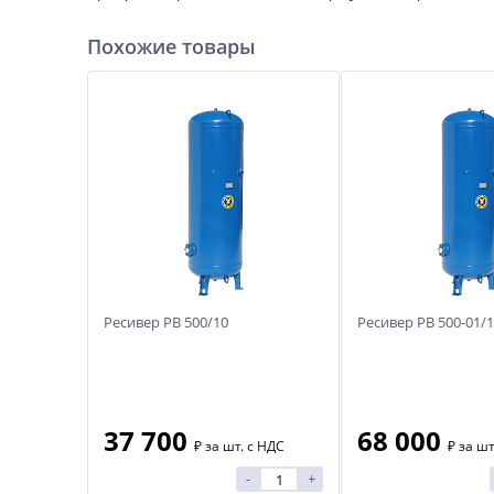
Похожие товары
Ресивер РВ 500/10
Ресивер РВ 500-01/
37 700
68 000
₽
за шт. с НДС
₽
за шт
-
+