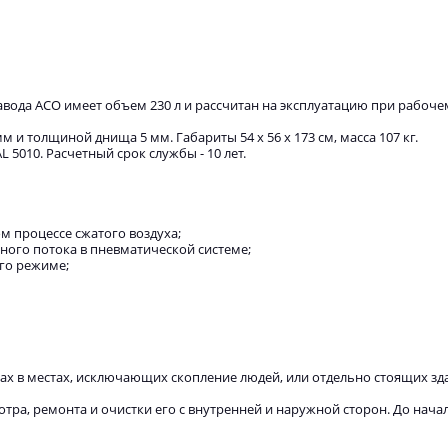
вода АСО имеет объем 230 л и рассчитан на эксплуатацию при рабоче
м и толщиной днища 5 мм. Габариты 54 х 56 х 173 см, масса 107 кг.
5010. Расчетный срок службы - 10 лет.
м процессе сжатого воздуха;
ного потока в пневматической системе;
го режиме;
ах в местах, исключающих скопление людей, или отдельно стоящих зд
тра, ремонта и очистки его с внутренней и наружной сторон. До нача