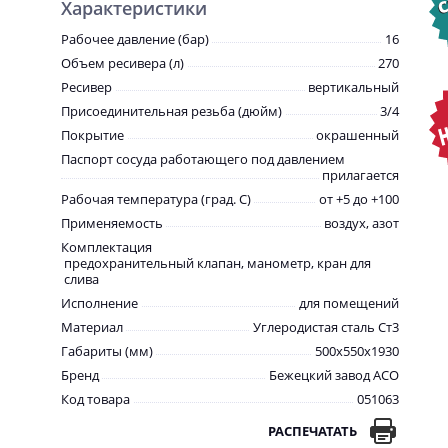
Характеристики
Рабочее давление (бар)
16
Объем ресивера (л)
270
Ресивер
вертикальный
Присоединительная резьба (дюйм)
3/4
Покрытие
окрашенный
Паспорт сосуда работающего под давлением
прилагается
Рабочая температура (град. C)
от +5 до +100
Применяемость
воздух, азот
Комплектация
предохранительный клапан, манометр, кран для
слива
Исполнение
для помещений
Материал
Углеродистая сталь Ст3
Габариты (мм)
500х550х1930
Бренд
Бежецкий завод АСО
Код товара
051063
РАСПЕЧАТАТЬ