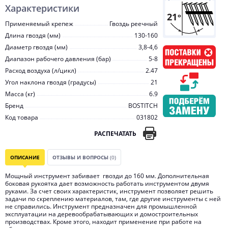
Характеристики
Применяемый крепеж
Гвоздь реечный
Длина гвоздя (мм)
130-160
Диаметр гвоздя (мм)
3,8-4,6
Диапазон рабочего давления (бар)
5-8
Расход воздуха (л/цикл)
2.47
Угол наклона гвоздя (градусы)
21
Масса (кг)
6.9
Бренд
BOSTITCH
Код товара
031802
РАСПЕЧАТАТЬ
ОПИСАНИЕ
ОТЗЫВЫ И ВОПРОСЫ
(0)
Мощный инструмент забивает гвозди до 160 мм. Дополнительная
боковая рукоятка дает возможность работать инструментом двумя
руками. За счет своих характеристик, инструмент позволяет решить
задачи по скреплению материалов, там, где другие инструменты с ней
не справились. Инструмент предназначен для промышленной
эксплуатации на деревообрабатывающих и домостроительных
производствах. Кроме этого, находит применение при работе на