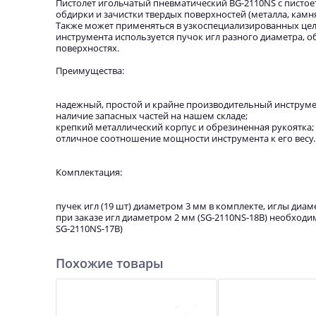
Пистолет игольчатый пневматический BG-2110NS с писто
обдирки и зачистки твердых поверхностей (металла, камня
Также может применяться в узкоспециализированных целя
инструмента используется пучок игл разного диаметра, 
поверхностях.
Преимущества:
надежный, простой и крайне производительный инструме
наличие запасных частей на нашем складе;
крепкий металлический корпус и обрезиненная рукоятка;
отличное соотношение мощности инструмента к его весу.
Комплектация:
пучек игл (19 шт) диаметром 3 мм в комплекте, иглы диам
при заказе игл диаметром 2 мм (SG-2110NS-18B) необходи
SG-2110NS-17B)
Похожие товары