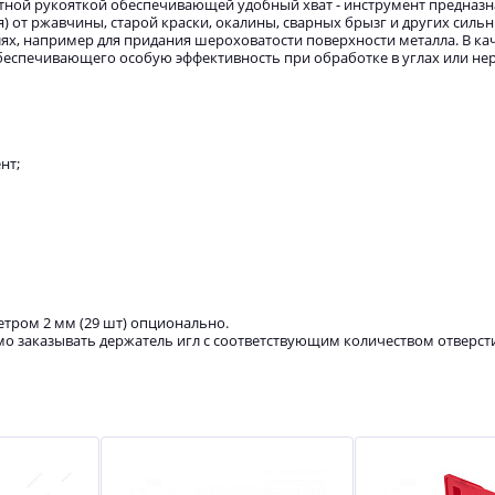
етной рукояткой обеспечивающей удобный хват - инструмент предназ
) от ржавчины, старой краски, окалины, сварных брызг и других силь
х, например для придания шероховатости поверхности металла. В ка
обеспечивающего особую эффективность при обработке в углах или н
нт;
етром 2 мм (29 шт) опционально.
мо заказывать держатель игл с соответствующим количеством отверстий