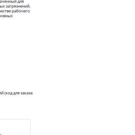
наченный для
ных загрязнений.
честве рабочего
еровных
 (код для заказа