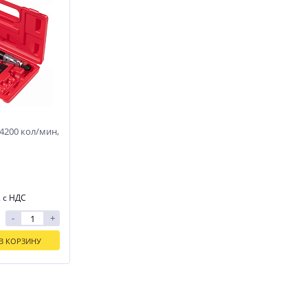
4200 кол/мин,
к, 6
Y SEVEN QK-
. с НДС
-
+
В КОРЗИНУ