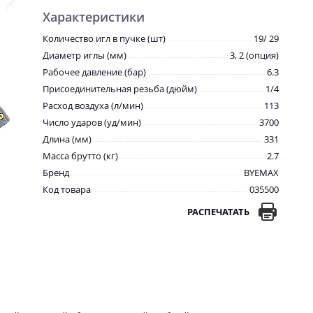
Характеристики
Количество игл в пучке (шт)
19/ 29
Диаметр иглы (мм)
3, 2 (опция)
Рабочее давление (бар)
6.3
Присоединительная резьба (дюйм)
1/4
Расход воздуха (л/мин)
113
Число ударов (уд/мин)
3700
Длина (мм)
331
Масса брутто (кг)
2.7
Бренд
BYEMAX
Код товара
035500
РАСПЕЧАТАТЬ