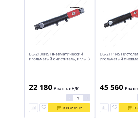
BG-2100NS Пневматический
BG-2111NS Пистоле
игольчатый очиститель, иглы 3
игольчатый пневма
мм в комплекте
иглы 4 мм
22 180
45 560
₽
за шт. с НДС
₽
за шт
-
+
В КОРЗИНУ
В 