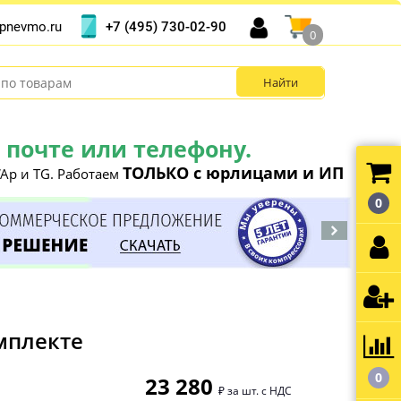
+7 (495) 730-02-90
pnevmo.ru
0
почте или телефону.
ТОЛЬКО с юрлицами и ИП
Ap и TG. Работаем
0
мплекте
0
23 280
₽ за шт. с НДС