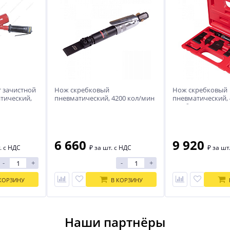
т зачистной
Нож скребковый
Нож скребковый
тический,
пневматический, 4200 кол/мин
пневматический, 
MIGHTY SEVEN QK-112
с набором насадо
предметов MIGHT
112N
6 660
9 920
. с НДС
₽
за шт. с НДС
₽
за шт
-
+
-
+
КОРЗИНУ
В КОРЗИНУ
Наши партнёры