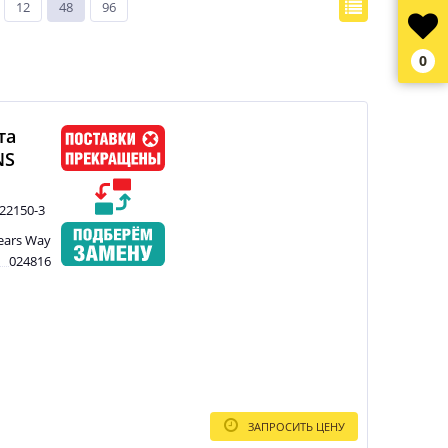
12
48
96
0
та
NS
22150-3
ears Way
024816
ЗАПРОСИТЬ ЦЕНУ