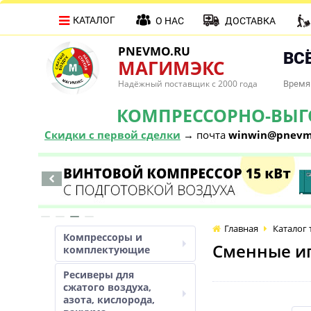
КАТАЛОГ
О НАС
ДОСТАВКА
PNEVMO.RU
ВСЁ
МАГИМЭКС
Надёжный поставщик с 2000 года
Время 
КОМПРЕССОРНО-ВЫГОД
Скидки с первой сделки
→ почта
winwin@pnevm
Главная
Каталог 
Компрессоры и
Сменные иг
комплектующие
Ресиверы для
сжатого воздуха,
азота, кислорода,