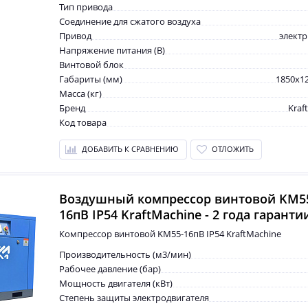
Тип привода
Соединение для сжатого воздуха
Привод
элект
Напряжение питания (В)
Винтовой блок
Габариты (мм)
1850x1
Масса (кг)
Бренд
Kraf
Код товара
ДОБАВИТЬ К СРАВНЕНИЮ
ОТЛОЖИТЬ
Воздушный компрессор винтовой KM5
16пВ IP54 KraftMachine - 2 года гаранти
Компрессор винтовой KM55-16пВ IP54 KraftMachine
Производительность (м3/мин)
Рабочее давление (бар)
Мощность двигателя (кВт)
Степень защиты электродвигателя