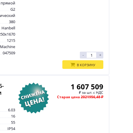
прямой
G2
рический
380
Hanbell
250x1670
1215
tMachine
047509
-
+
В КОРЗИНУ
1 607 509
5-
и
₽
за шт. с НДС
Старая цена
2021956,48 ₽
6.03
16
55
IP54