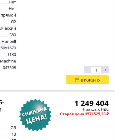
Нет
Нет
прямой
G2
рический
380
Hanbell
250x1670
1130
tMachine
047508
-
+
В КОРЗИНУ
1 249 404
5-
и
₽
за шт. с НДС
Старая цена
1571525,33 ₽
7.5
13