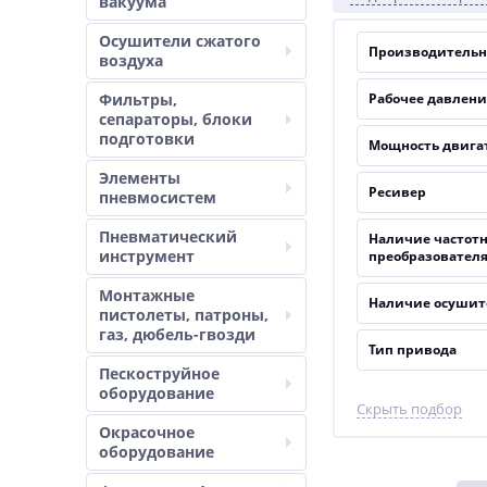
вакуума
Осушители сжатого
Производительно
воздуха
Фильтры,
Рабочее давление
сепараторы, блоки
подготовки
Мощность двигат
Элементы
Ресивер
пневмосистем
Пневматический
Наличие частотн
инструмент
преобразовател
Монтажные
Наличие осушит
пистолеты, патроны,
газ, дюбель-гвозди
Тип привода
Пескоструйное
оборудование
Скрыть подбор
Окрасочное
оборудование