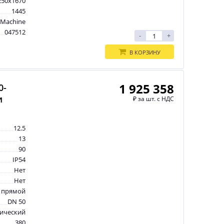
250x1670
1445
tMachine
047512
-
+
В КОРЗИНУ
1 925 358
0-
и
₽
за шт. с НДС
12.5
13
90
IP54
Нет
Нет
прямой
DN 50
рический
380