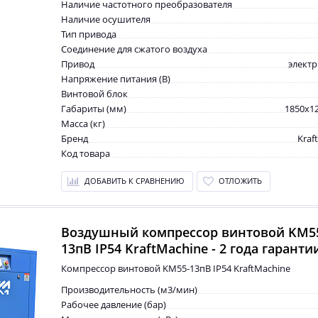
Наличие частотного преобразователя
Наличие осушителя
Тип привода
Соединение для сжатого воздуха
Привод
элект
Напряжение питания (В)
Винтовой блок
Габариты (мм)
1850x1
Масса (кг)
Бренд
Kraf
Код товара
ДОБАВИТЬ К СРАВНЕНИЮ
ОТЛОЖИТЬ
Воздушный компрессор винтовой KM5
13пВ IP54 KraftMachine - 2 года гаранти
Компрессор винтовой KM55-13пВ IP54 KraftMachine
Производительность (м3/мин)
Рабочее давление (бар)