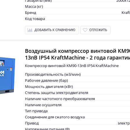
Габариты (мм)
2000x1
Масса (кг)
Бренд
Kraf
Код товара
ДОБАВИТЬ К СРАВНЕНИЮ
ОТЛОЖИТЬ
Воздушный компрессор винтовой KM9
13пВ IP54 KraftMachine - 2 года гаранти
Компрессор винтовой KM90-13пВ IP54 KraftMachine
Производительность (м3/мин)
Рабочее давление (бар)
Мощность двигателя (кВт)
Степень защиты электродвигателя
Наличие частотного преобразователя
Наличие осушителя
Тип привода
Соединение для сжатого воздуха
Привод
элект
Напряжение питания (В)