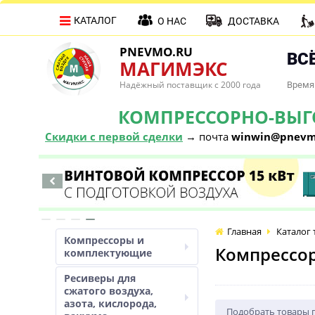
КАТАЛОГ
О НАС
ДОСТАВКА
PNEVMO.RU
ВСЁ
МАГИМЭКС
Надёжный поставщик с 2000 года
Время 
КОМПРЕССОРНО-ВЫГОД
Скидки с первой сделки
→ почта
winwin@pnevm
Главная
Каталог 
Компрессоры и
Компрессор
комплектующие
Ресиверы для
сжатого воздуха,
азота, кислорода,
Подобрать товары 