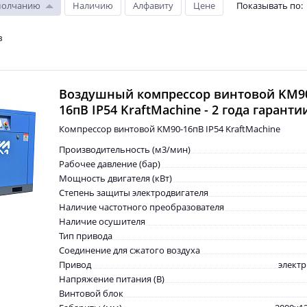
молчанию
Наличию
Алфавиту
Цене
Показывать по
:
в
Воздушный компрессор винтовой KM9
16пВ IP54 KraftMachine - 2 года гаранти
Компрессор винтовой KM90-16пВ IP54 KraftMachine
Производительность (м3/мин)
Рабочее давление (бар)
Мощность двигателя (кВт)
Степень защиты электродвигателя
Наличие частотного преобразователя
Наличие осушителя
Тип привода
Соединение для сжатого воздуха
Привод
элект
Напряжение питания (В)
Винтовой блок