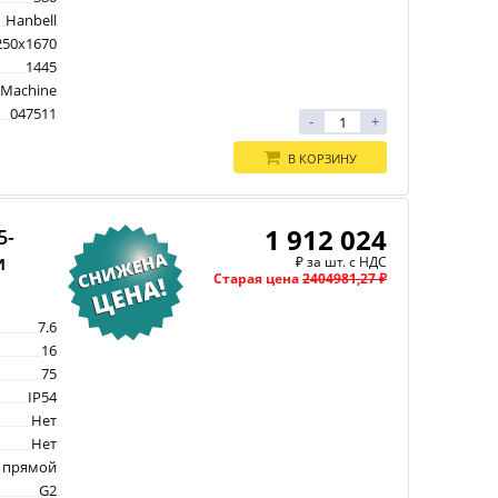
Hanbell
250x1670
1445
tMachine
047511
-
+
В КОРЗИНУ
1 912 024
5-
и
₽
за шт. с НДС
Старая цена
2404981,27 ₽
7.6
16
75
IP54
Нет
Нет
прямой
G2