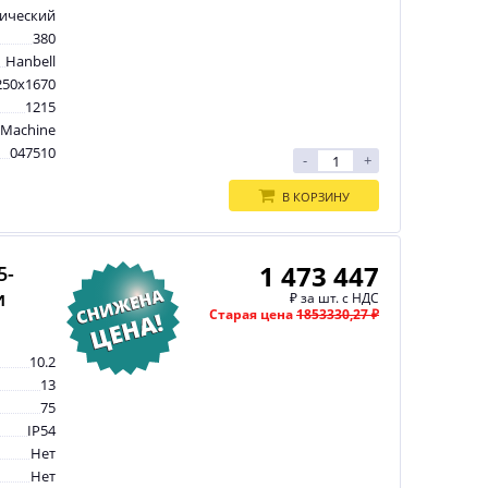
рический
380
Hanbell
250x1670
1215
tMachine
047510
-
+
В КОРЗИНУ
1 473 447
5-
и
₽
за шт. с НДС
Старая цена
1853330,27 ₽
10.2
13
75
IP54
Нет
Нет