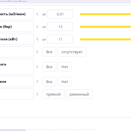
сть (м3/мин)
от
 (бар)
от
еля (кВт)
от
Все
отсутствует
ого
Все
Нет
я
еля
Все
Нет
прямой
ременный