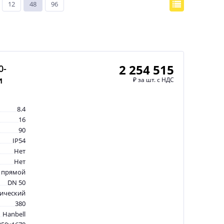
12
48
96
2 254 515
0-
и
₽
за шт. с НДС
8.4
16
90
IP54
Нет
Нет
прямой
DN 50
рический
380
Hanbell