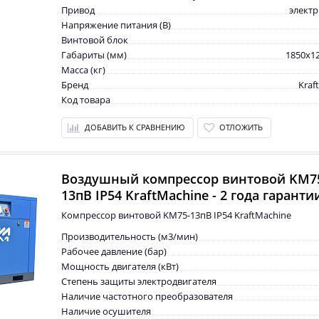
Привод
элект
Напряжение питания (В)
Винтовой блок
Габариты (мм)
1850x1
Масса (кг)
Бренд
Kraf
Код товара
ДОБАВИТЬ К СРАВНЕНИЮ
ОТЛОЖИТЬ
Воздушный компрессор винтовой KM7
13пВ IP54 KraftMachine - 2 года гаранти
Компрессор винтовой KM75-13пВ IP54 KraftMachine
Производительность (м3/мин)
Рабочее давление (бар)
Мощность двигателя (кВт)
Степень защиты электродвигателя
Наличие частотного преобразователя
Наличие осушителя