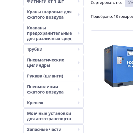
Фитинги от 1 шт
Сортировать по
:
У
Краны шаровые для
Подобрано: 18 товаро
сжатого воздуха
Клапаны
предохранительные
для различных сред
Трубки
Пневматические
цилиндры
Рукава (шланги)
Пневмолинии
сжатого воздуха
Крепеж
Моечные установки
для автотранспорта
Запасные части