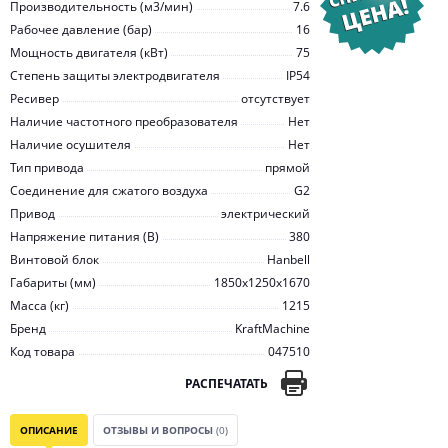
Производительность (м3/мин)
7.6
Рабочее давление (бар)
16
Мощность двигателя (кВт)
75
Степень защиты электродвигателя
IP54
Ресивер
отсутствует
Наличие частотного преобразователя
Нет
Наличие осушителя
Нет
Тип привода
прямой
Соединение для сжатого воздуха
G2
Привод
электрический
Напряжение питания (В)
380
Винтовой блок
Hanbell
Габариты (мм)
1850x1250x1670
Масса (кг)
1215
Бренд
KraftMachine
Код товара
047510
РАСПЕЧАТАТЬ
ОПИСАНИЕ
ОТЗЫВЫ И ВОПРОСЫ
(0)