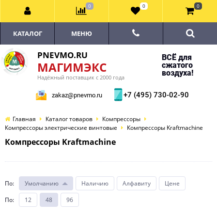
0
0
0
КАТАЛОГ
МЕНЮ
PNEVMO.RU
ВСЁ для
МАГИМЭКС
сжатого
воздуха!
Надёжный поставщик с 2000 года
+7 (495) 730-02-90
zakaz@pnevmo.ru
Главная
Каталог товаров
Компрессоры
Компрессоры электрические винтовые
Компрессоры Kraftmachine
Компрессоры Kraftmachine
По
:
Умолчанию
Наличию
Алфавиту
Цене
По
:
12
48
96