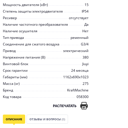
Мощность двигателя (кВт)
15
Степень защиты электродвигателя
IP54
Ресивер
отсутствует
Наличие частотного преобразователя
Да
Наличие осушителя
Нет
Тип привода
ременный
Соединение для сжатого воздуха
G3/4
Привод
электрический
Напряжение питания (В)
380
Винтовой блок
Jiuyi
Срок гарантии
24 месяца
Габариты (мм)
1162x690x1023
Масса (кг)
275
Бренд
KraftMachine
Код товара
058300
РАСПЕЧАТАТЬ
ОПИСАНИЕ
ОТЗЫВЫ И ВОПРОСЫ
(0)