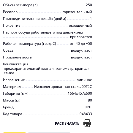
Объем ресивера (л)
250
Ресивер
горизонтальный
Присоединительная резьба (дюйм)
1
Покрытие
окрашенный
Паспорт сосуда работающего под давлением
прилагается
Рабочая температура (град. C)
от -40 до +50
Среда
воздух, азот
Применяемость
воздух, азот
Комплектация
предохранительный клапан, манометр, кран для
слива
Исполнение
уличное
Материал
Низколегированная сталь 09Г2С
Габариты (мм)
1664x457x600
Масса (кг)
80
Бренд
DNT
Код товара
048433
РАСПЕЧАТАТЬ