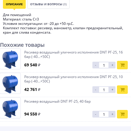
ОПИСАНИЕ
ОТЗЫВЫ И ВОПРОСЫ
(0)
Для помещений
Материал: сталь Ст3
Условия эксплуатации: от -20 до +50 гр.С.
Комплект поставки: ресивер, манометр, клапан предохранительный,
кран для слива конденсата.
Похожие товары
Ресивер воздушный уличного исполнения DNT РГ-25, 16
бар (-40...+50С)
69 540
₽
-
+
Ресивер воздушный уличного исполнения DNT РГ-25, 10
бар (-40...+50С)
42 761
₽
-
+
Ресивер воздушный DNT РГ-25, 40 бар
94 550
₽
-
+