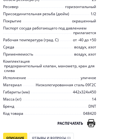
Ресивер
горизонтальный
Присоединительная резьба (дюйм)
1/2
Покрытие
окрашенный
Паспорт сосуда работающего под давлением
прилагается
Рабочая температура (град. C)
от -40 до +50
Среда
воздух, азот
Применяемость
воздух, азот
Комплектация
предохранительный клапан, манометр, кран для
слива
Исполнение
уличное
Материал
Низколегированная сталь 09Г2С
Габариты (мм)
442x324x450
Масса (кг)
14
Бренд
DNT
Код товара
048420
РАСПЕЧАТАТЬ
ОПИСАНИЕ
ОТЗЫВЫ И ВОПРОСЫ
(0)