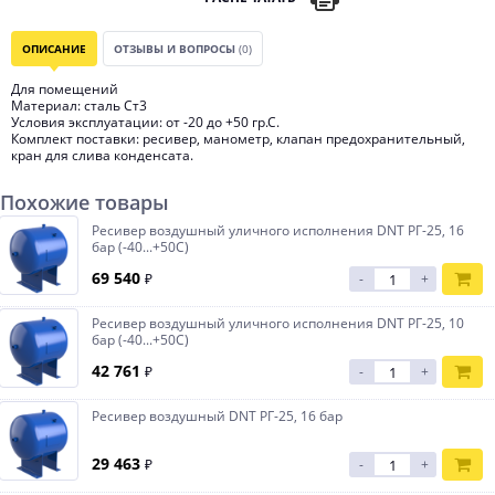
ОПИСАНИЕ
ОТЗЫВЫ И ВОПРОСЫ
(0)
Для помещений
Материал: сталь Ст3
Условия эксплуатации: от -20 до +50 гр.С.
Комплект поставки: ресивер, манометр, клапан предохранительный,
кран для слива конденсата.
Похожие товары
Ресивер воздушный уличного исполнения DNT РГ-25, 16
бар (-40...+50С)
69 540
₽
-
+
Ресивер воздушный уличного исполнения DNT РГ-25, 10
бар (-40...+50С)
42 761
₽
-
+
Ресивер воздушный DNT РГ-25, 16 бар
29 463
₽
-
+