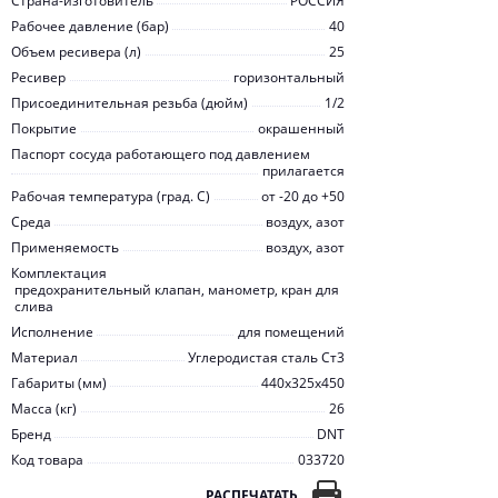
Страна-изготовитель
РОССИЯ
Рабочее давление (бар)
40
Объем ресивера (л)
25
Ресивер
горизонтальный
Присоединительная резьба (дюйм)
1/2
Покрытие
окрашенный
Паспорт сосуда работающего под давлением
прилагается
Рабочая температура (град. C)
от -20 до +50
Среда
воздух, азот
Применяемость
воздух, азот
Комплектация
предохранительный клапан, манометр, кран для
слива
Исполнение
для помещений
Материал
Углеродистая сталь Ст3
Габариты (мм)
440х325х450
Масса (кг)
26
Бренд
DNT
Код товара
033720
РАСПЕЧАТАТЬ