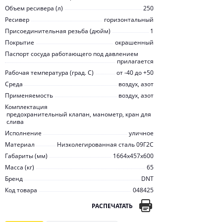
Объем ресивера (л)
250
Ресивер
горизонтальный
Присоединительная резьба (дюйм)
1
Покрытие
окрашенный
Паспорт сосуда работающего под давлением
прилагается
Рабочая температура (град. C)
от -40 до +50
Среда
воздух, азот
Применяемость
воздух, азот
Комплектация
предохранительный клапан, манометр, кран для
слива
Исполнение
уличное
Материал
Низколегированная сталь 09Г2С
Габариты (мм)
1664x457x600
Масса (кг)
65
Бренд
DNT
Код товара
048425
РАСПЕЧАТАТЬ