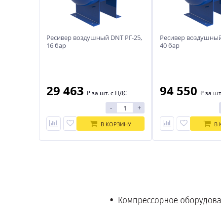
Ресивер воздушный DNT РГ-25,
Ресивер воздушный
16 бар
40 бар
29 463
94 550
₽
за шт. с НДС
₽
за шт
-
+
В КОРЗИНУ
В 