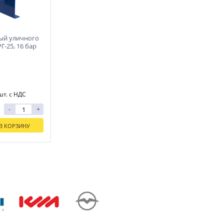
ый уличного
Г-25, 16 бар
шт. с НДС
-
+
В КОРЗИНУ