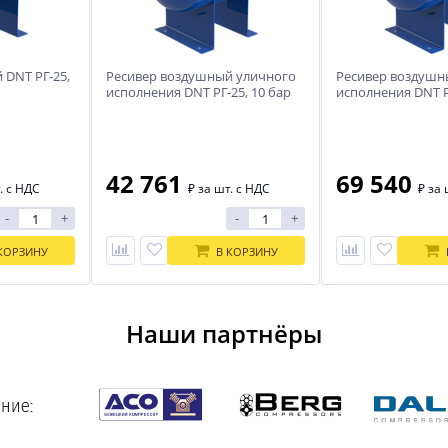
 DNT РГ-25,
Ресивер воздушный уличного
Ресивер воздушн
исполнения DNT РГ-25, 10 бар
исполнения DNT Р
(-40...+50С)
(-40...+50С)
42 761
69 540
. с НДС
₽
за шт. с НДС
₽
за 
-
+
-
+
КОРЗИНУ
В КОРЗИНУ
Наши партнёры