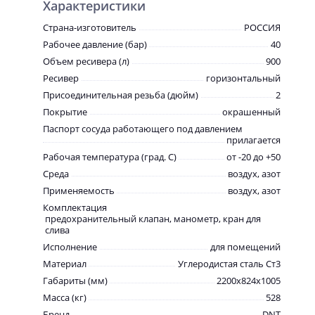
Характеристики
Страна-изготовитель
РОССИЯ
Рабочее давление (бар)
40
Объем ресивера (л)
900
Ресивер
горизонтальный
Присоединительная резьба (дюйм)
2
Покрытие
окрашенный
Паспорт сосуда работающего под давлением
прилагается
Рабочая температура (град. C)
от -20 до +50
Среда
воздух, азот
Применяемость
воздух, азот
Комплектация
предохранительный клапан, манометр, кран для
слива
Исполнение
для помещений
Материал
Углеродистая сталь Ст3
Габариты (мм)
2200х824х1005
Масса (кг)
528
Бренд
DNT