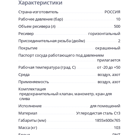
Характеристики
Страна-изготовитель
РОССИЯ
Рабочее давление (бар)
10
Объем ресивера (л)
500
Ресивер
горизонтальный
Присоединительная резьба (дюйм)
2
Покрытие
окрашенный
Паспорт сосуда работающего под давлением
прилагается
Рабочая температура (град. C)
от -20 до +50
Среда
воздух, азот
Применяемость
воздух, азот
Комплектация
предохранительный клапан, манометр, кран для
слива
Исполнение
для помещений
Материал
Углеродистая сталь Ст3
Габариты (мм)
1855х600х765
Масса (кг)
103
Бренд
DNT