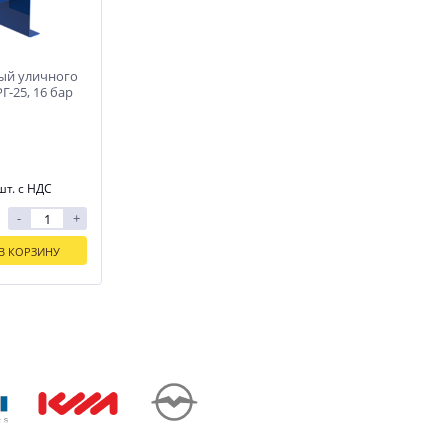
ый уличного
Г-25, 16 бар
шт. с НДС
-
+
В КОРЗИНУ