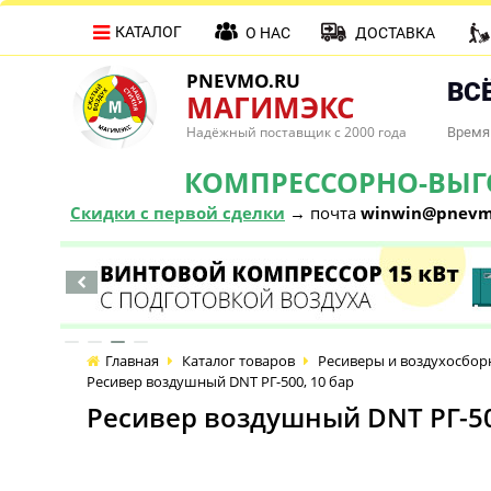
КАТАЛОГ
О НАС
ДОСТАВКА
PNEVMO.RU
ВСЁ
МАГИМЭКС
Надёжный поставщик с 2000 года
Время 
КОМПРЕССОРНО-ВЫГОД
Скидки с первой сделки
→ почта
winwin@pnevm
Главная
Каталог товаров
Ресиверы и воздухосбор
Ресивер воздушный DNT РГ-500, 10 бар
Ресивер воздушный DNT РГ-50