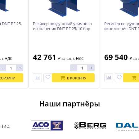
 DNT РГ-25,
Ресивер воздушный уличного
Ресивер воздушн
исполнения DNT РГ-25, 10 бар
исполнения DNT Р
(-40...+50С)
(-40...+50С)
42 761
69 540
. с НДС
₽
за шт. с НДС
₽
за 
-
+
-
+
КОРЗИНУ
В КОРЗИНУ
Наши партнёры