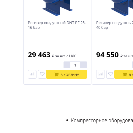
Ресивер воздушный DNT РГ-25,
Ресивер воздушный
16 бар
40 бар
29 463
94 550
₽
за шт. с НДС
₽
за шт
-
+
В КОРЗИНУ
В 