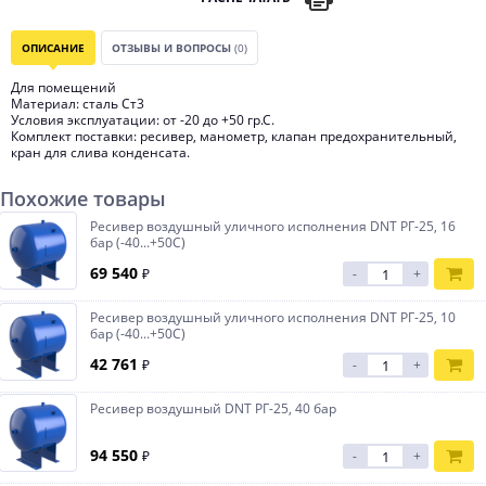
ОПИСАНИЕ
ОТЗЫВЫ И ВОПРОСЫ
(0)
Для помещений
Материал: сталь Ст3
Условия эксплуатации: от -20 до +50 гр.С.
Комплект поставки: ресивер, манометр, клапан предохранительный,
кран для слива конденсата.
Похожие товары
Ресивер воздушный уличного исполнения DNT РГ-25, 16
бар (-40...+50С)
69 540
₽
-
+
Ресивер воздушный уличного исполнения DNT РГ-25, 10
бар (-40...+50С)
42 761
₽
-
+
Ресивер воздушный DNT РГ-25, 40 бар
94 550
₽
-
+