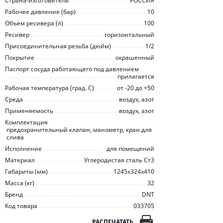
Страна-изготовитель
РОССИЯ
Рабочее давление (бар)
10
Объем ресивера (л)
100
Ресивер
горизонтальный
Присоединительная резьба (дюйм)
1/2
Покрытие
окрашенный
Паспорт сосуда работающего под давлением
прилагается
Рабочая температура (град. C)
от -20 до +50
Среда
воздух, азот
Применяемость
воздух, азот
Комплектация
предохранительный клапан, манометр, кран для
слива
Исполнение
для помещений
Материал
Углеродистая сталь Ст3
Габариты (мм)
1245х324х410
Масса (кг)
32
Бренд
DNT
Код товара
033705
РАСПЕЧАТАТЬ