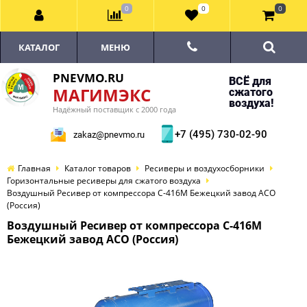
0
0
0
КАТАЛОГ
МЕНЮ
PNEVMO.RU
ВСЁ для
МАГИМЭКС
сжатого
воздуха!
Надёжный поставщик с 2000 года
+7 (495) 730-02-90
zakaz@pnevmo.ru
Главная
Каталог товаров
Ресиверы и воздухосборники
Горизонтальные ресиверы для сжатого воздуха
Воздушный Ресивер от компрессора С-416М Бежецкий завод АСО
(Россия)
Воздушный Ресивер от компрессора С-416М
Бежецкий завод АСО (Россия)