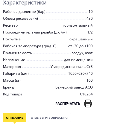
Характеристики
Рабочее давление (бар)
10
Объем ресивера (л)
430
Ресивер
горизонтальный
Присоединительная резьба (дюйм)
1/2
Покрытие
окрашенный
Рабочая температура (град. C)
от -20 до +100
Применяемость
воздух, азот
Исполнение
для помещений
Материал
Углеродистая сталь Ст3
Габариты (мм)
1650х630х740
Масса (кг)
160
Бренд
Бежецкий завод АСО
Код товара
018264
РАСПЕЧАТАТЬ
ОПИСАНИЕ
ОТЗЫВЫ И ВОПРОСЫ
(0)