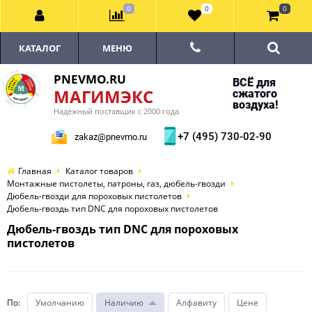
0
0
0
КАТАЛОГ
МЕНЮ
PNEVMO.RU
ВСЁ для
МАГИМЭКС
сжатого
воздуха!
Надёжный поставщик с 2000 года
+7 (495) 730-02-90
zakaz@pnevmo.ru
Главная
Каталог товаров
Монтажные пистолеты, патроны, газ, дюбель-гвозди
Дюбель-гвозди для пороховых пистолетов
Дюбель-гвоздь тип DNC для пороховых пистолетов
Дюбель-гвоздь тип DNC для пороховых
пистолетов
По
:
Умолчанию
Наличию
Алфавиту
Цене