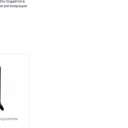
Он подаётся в
сле регенерации
осушитель