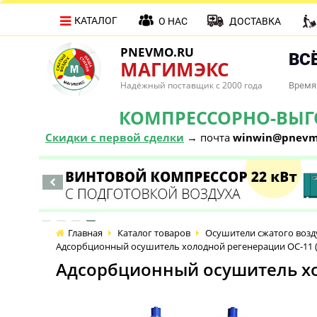
КАТАЛОГ
О НАС
ДОСТАВКА
PNEVMO.RU
ВСЁ
МАГИМЭКС
Надёжный поставщик с 2000 года
Время 
КОМПРЕССОРНО-ВЫГОД
Скидки с первой сделки
→ почта
winwin@pnevm
Главная
Каталог товаров
Осушители сжатого возд
Адсорбционный осушитель холодной регенерации ОС-11 (-
Адсорбционный осушитель хол