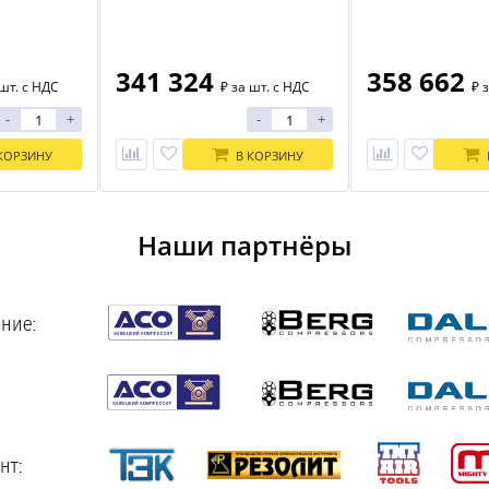
341 324
358 662
шт. с НДС
₽
за шт. с НДС
₽
з
-
+
-
+
КОРЗИНУ
В КОРЗИНУ
Наши партнёры