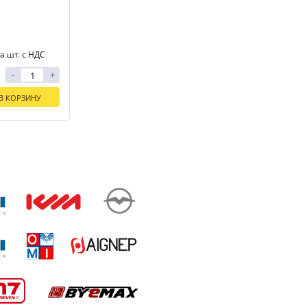
а шт. с НДС
-
+
В КОРЗИНУ