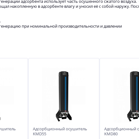
нерации адсорбента использует часть осушенного сжатого воздуха. 
ощал накопленную в адсорбенте влагу и уносил её с собой наружу. По
ь
 регенерацию при номинальной производительности и давлении
ушитель
Адсорбционный осушитель
Адсорбционный 
KMD55
KMD80