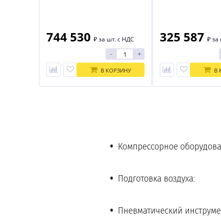
744 530
325 587
₽
за шт. с НДС
₽
за 
-
+
В КОРЗИНУ
В 