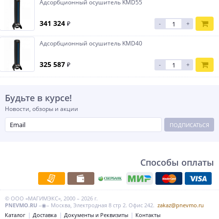
Адсорбционный осушитель KMD55
341 324
₽
-
+
Адсорбционный осушитель KMD40
325 587
₽
-
+
Будьте в курсе!
Новости, обзоры и акции
ПОДПИСАТЬСЯ
Способы оплаты
© ООО «МАГИМЭКС», 2000 – 2026 г.
PNEVMO.RU
–◉– Москва, Электродная 8 стр 2. Офис 242.
zakaz@pnevmo.ru
Каталог
Доставка
Документы и Реквизиты
Контакты