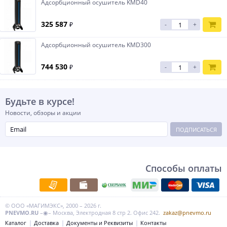
Адсорбционный осушитель KMD40
325 587
₽
-
+
Адсорбционный осушитель KMD300
744 530
₽
-
+
Будьте в курсе!
Новости, обзоры и акции
ПОДПИСАТЬСЯ
Способы оплаты
© ООО «МАГИМЭКС», 2000 – 2026 г.
PNEVMO.RU
–◉– Москва, Электродная 8 стр 2. Офис 242.
zakaz@pnevmo.ru
Каталог
Доставка
Документы и Реквизиты
Контакты