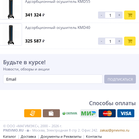
Адсорбционный осушитель KMD55
341 324
₽
-
+
Адсорбционный осушитель KMD40
325 587
₽
-
+
Будьте в курсе!
Новости, обзоры и акции
ПОДПИСАТЬСЯ
Способы оплаты
© ООО «МАГИМЭКС», 2000 – 2026 г.
PNEVMO.RU
–◉– Москва, Электродная 8 стр 2. Офис 242.
zakaz@pnevmo.ru
Каталог
Доставка
Документы и Реквизиты
Контакты