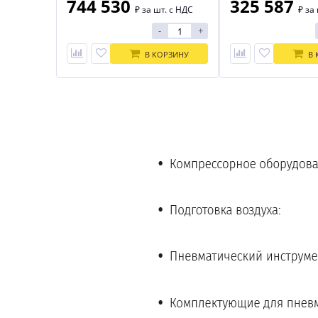
744 530
325 587
₽
за шт. с НДС
₽
за 
-
+
В КОРЗИНУ
В 