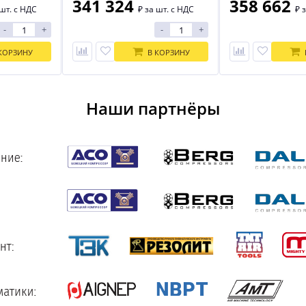
341 324
358 662
шт. с НДС
₽
за шт. с НДС
₽
з
-
+
-
+
КОРЗИНУ
В КОРЗИНУ
Наши партнёры