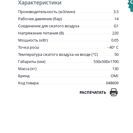
Характеристики
Производительность (м3/мин)
3.3
Рабочее давление (бар)
14
Соединение для сжатого воздуха
G1
Напряжение питания (В)
220
Мощность (кВт)
0.05
Точка росы
- 40° С
Температура сжатого воздуха на входе (°С)
50
Габариты (мм)
530x500x1700
Масса (кг)
130
Бренд
OMI
Код товара
048609
РАСПЕЧАТАТЬ