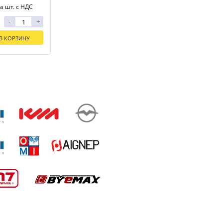
а шт. с НДС
-
+
В КОРЗИНУ