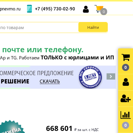
+7 (495) 730-02-90
pnevmo.ru
0
почте или телефону.
ТОЛЬКО с юрлицами и ИП
Ap и TG. Работаем
0
0
668 601
₽ за шт. с НДС