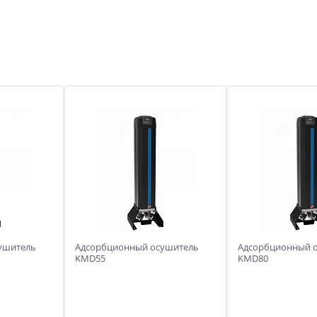
ушитель
Адсорбционный осушитель
Адсорбционный 
KMD55
KMD80