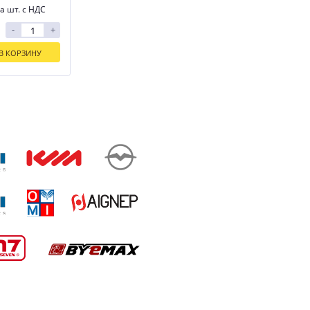
а шт. с НДС
-
+
В КОРЗИНУ