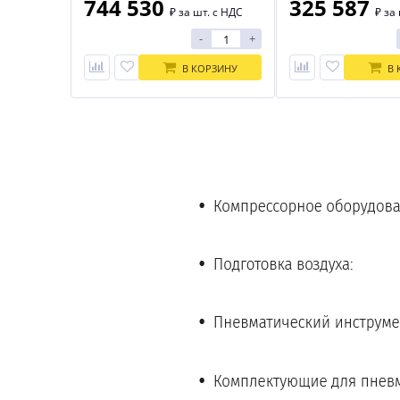
744 530
325 587
₽
за шт. с НДС
₽
за 
-
+
В КОРЗИНУ
В 