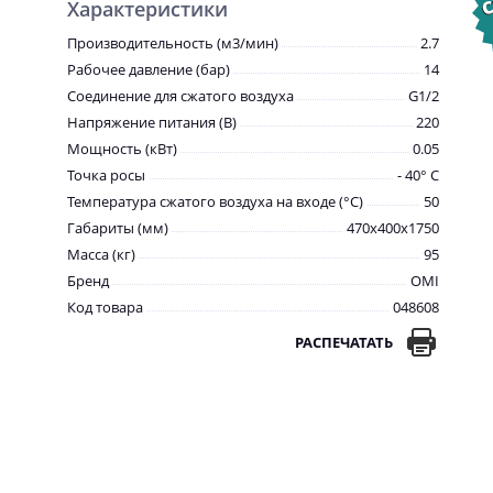
Характеристики
Производительность (м3/мин)
2.7
Рабочее давление (бар)
14
Соединение для сжатого воздуха
G1/2
Напряжение питания (В)
220
Мощность (кВт)
0.05
Точка росы
- 40° С
Температура сжатого воздуха на входе (°С)
50
Габариты (мм)
470x400x1750
Масса (кг)
95
Бренд
OMI
Код товара
048608
РАСПЕЧАТАТЬ