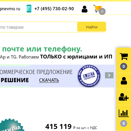
+7 (495) 730-02-90
pnevmo.ru
0
почте или телефону.
ТОЛЬКО с юрлицами и ИП
Ap и TG. Работаем
0
0
415 119
₽ за шт. с НДС