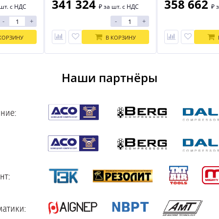
341 324
358 662
шт. с НДС
₽
за шт. с НДС
₽
з
-
+
-
+
КОРЗИНУ
В КОРЗИНУ
Наши партнёры