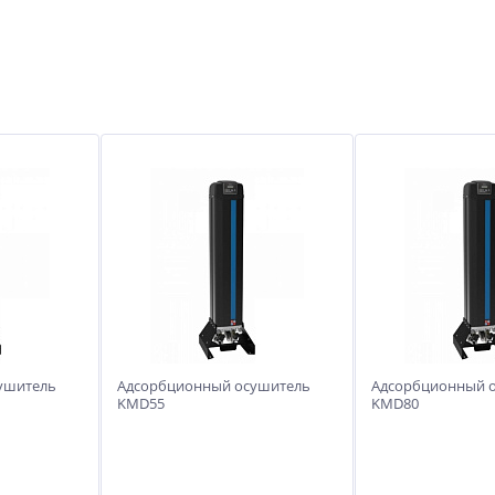
ушитель
Адсорбционный осушитель
Адсорбционный 
KMD55
KMD80