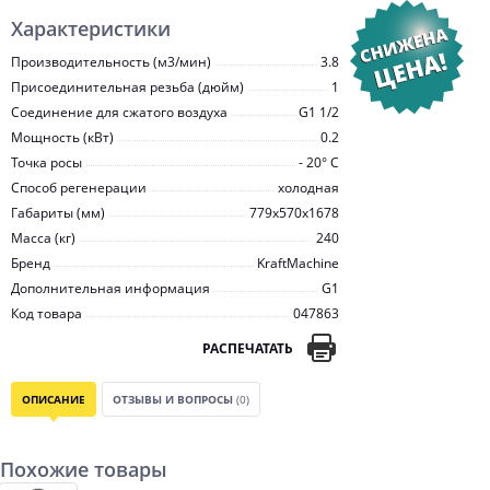
Характеристики
Производительность (м3/мин)
3.8
Присоединительная резьба (дюйм)
1
Соединение для сжатого воздуха
G1 1/2
Мощность (кВт)
0.2
Точка росы
- 20° С
Способ регенерации
холодная
Габариты (мм)
779x570x1678
Масса (кг)
240
Бренд
KraftMachine
Дополнительная информация
G1
Код товара
047863
РАСПЕЧАТАТЬ
ОПИСАНИЕ
ОТЗЫВЫ И ВОПРОСЫ
(0)
Похожие товары