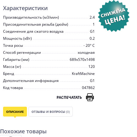
Характеристики
Производительность (м3/мин)
2.4
Присоединительная резьба (дюйм)
1
Соединение для сжатого воздуха
G1
Мощность (кВт)
0.2
Точка росы
- 20° С
Способ регенерации
холодная
Габариты (мм)
689x570x1498
Масса (кг)
120
Бренд
KraftMachine
Дополнительная информация
G1
Код товара
047862
РАСПЕЧАТАТЬ
ОПИСАНИЕ
ОТЗЫВЫ И ВОПРОСЫ
(0)
Похожие товары