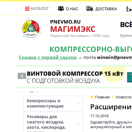
КАТАЛОГ
О НАС
ДОСТАВКА
PNEVMO.RU
ВСЁ
МАГИМЭКС
Надёжный поставщик с 2000 года
Время 
КОМПРЕССОРНО-ВЫГОД
Скидки с первой сделки
→ почта
winwin@pnevm
Главная
Новости
Компрессоры и
Расширения
комплектующие
17.10.2018
Ресиверы для
сжатого воздуха,
Здравствуйте, друзья
аккумуляторный и эле
азота, кислорода,