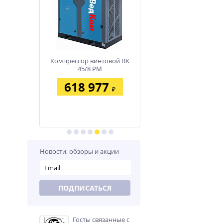
нтовой BK
Компрессор винтовой BK
Компрессор винтовой 
M
45/8 PM
37/8 PM
02
618 977
458 386
₽
₽
₽
Новости, обзоры и акции
ПОДПИСАТЬСЯ
Госты связанные с