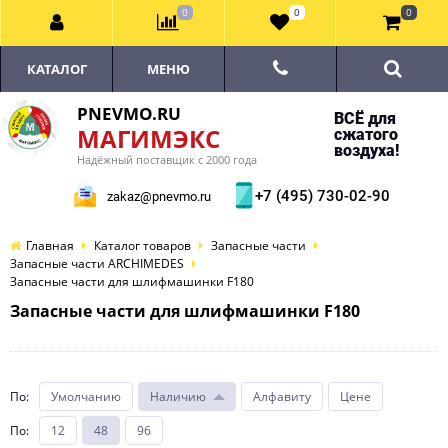
0
0
0
КАТАЛОГ
МЕНЮ
PNEVMO.RU
ВСЁ для
МАГИМЭКС
сжатого
воздуха!
Надёжный поставщик с 2000 года
+7 (495) 730-02-90
zakaz@pnevmo.ru
Главная
Каталог товаров
Запасные части
Запасные части ARCHIMEDES
Запасные части для шлифмашинки F180
Запасные части для шлифмашинки F180
По
:
Умолчанию
Наличию
Алфавиту
Цене
По
:
12
48
96