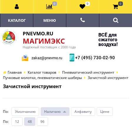
0
0
0
КАТАЛОГ
МЕНЮ
PNEVMO.RU
ВСЁ для
МАГИМЭКС
сжатого
воздуха!
Надёжный поставщик с 2000 года
+7 (495) 730-02-90
zakaz@pnevmo.ru
Главная
Каталог товаров
Пневматический инструмент
Пучковые молотки, пневматические шаберы
Зачистной инструмент
Зачистной инструмент
По
:
Умолчанию
Наличию
Алфавиту
Цене
По
:
12
48
96