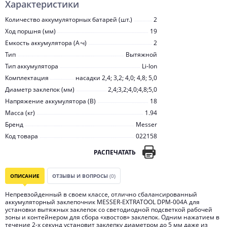
Характеристики
Количество аккумуляторных батарей (шт.)
2
Ход поршня (мм)
19
Емкость аккумулятора (А·ч)
2
Тип
Вытяжной
Тип аккумулятора
Li-Ion
Комплектация
насадки 2,4; 3,2; 4,0; 4,8; 5,0
Диаметр заклепок (мм)
2,4;3,2;4,0;4,8;5,0
Напряжение аккумулятора (В)
18
Масса (кг)
1.94
Бренд
Messer
Код товара
022158
РАСПЕЧАТАТЬ
ОПИСАНИЕ
ОТЗЫВЫ И ВОПРОСЫ
(0)
Непревзойденный в своем классе, отлично сбалансированный
аккумуляторный заклепочник MESSER-EXTRATOOL DPM-004A для
установки вытяжных заклепок со светодиодной подсветкой рабочей
зоны и контейнером для сбора «хвостов» заклепок. Одним нажатием в
течение 2-х секунд установит заклепку диаметром до 5 мм даже из