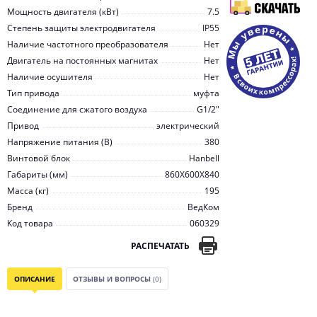
Мощность двигателя (кВт)
7.5
Степень защиты электродвигателя
IP55
Наличие частотного преобразователя
Нет
Двигатель на постоянных магнитах
Нет
Наличие осушителя
Нет
Тип привода
муфта
Соединение для сжатого воздуха
G1/2"
Привод
электрический
Напряжение питания (В)
380
Винтовой блок
Hanbell
Габариты (мм)
860X600X840
Масса (кг)
195
Бренд
ВедКом
Код товара
060329
РАСПЕЧАТАТЬ
ОПИСАНИЕ
ОТЗЫВЫ И ВОПРОСЫ
(0)