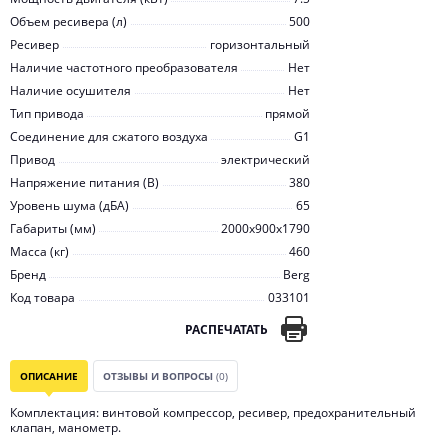
Объем ресивера (л)
500
Ресивер
горизонтальный
Наличие частотного преобразователя
Нет
Наличие осушителя
Нет
Тип привода
прямой
Соединение для сжатого воздуха
G1
Привод
электрический
Напряжение питания (В)
380
Уровень шума (дБА)
65
Габариты (мм)
2000x900x1790
Масса (кг)
460
Бренд
Berg
Код товара
033101
РАСПЕЧАТАТЬ
ОПИСАНИЕ
ОТЗЫВЫ И ВОПРОСЫ
(0)
Комплектация: винтовой компрессор, ресивер, предохранительный
клапан, манометр.