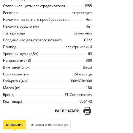
Степень защиты электродвигателя
IP55
Ресивер
отсутствует
Наличие частотного преобразователя
Нет
Наличие осушителя
Нет
Тип привода
ременный
Соединение для сжатого воздуха
G1/2
Привод
электрический
Уровень шума (дБА)
63
Напряжение (В)
380
Винтовой блок
Baosi
Срок гарантии
24 месяца
Габариты (мм)
900x670x900
Масса (кг)
180
Бренд
ET-Compressors
Код товара
056143
РАСПЕЧАТАТЬ
ОПИСАНИЕ
ОТЗЫВЫ И ВОПРОСЫ
(0)