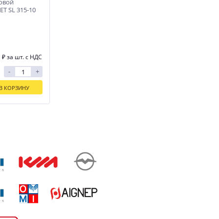
овой
ET SL 315-10
1
₽
за шт. с НДС
-
+
В КОРЗИНУ