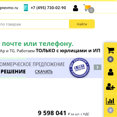
+7 (495) 730-02-90
pnevmo.ru
0
почте или телефону.
ТОЛЬКО с юрлицами и ИП
Ap и TG. Работаем
0
0
9 598 041
₽ за шт. с НДС