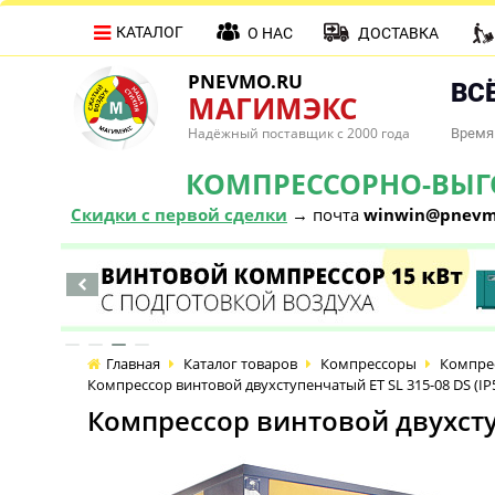
КАТАЛОГ
О НАС
ДОСТАВКА
PNEVMO.RU
ВСЁ
МАГИМЭКС
Надёжный поставщик с 2000 года
Время 
КОМПРЕССОРНО-ВЫГОД
Скидки с первой сделки
→ почта
winwin@pnevm
Главная
Каталог товаров
Компрессоры
Компре
Компрессор винтовой двухступенчатый ET SL 315-08 DS (IP
Компрессор винтовой двухступ