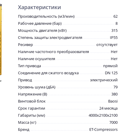
Характеристики
Производительность (м3/мин)
62
Рабочее давление (бар)
8
Мощность двигателя (кВт)
315
Степень защиты электродвигателя
IP55
Ресивер
отсутствует
Наличие частотного преобразователя
Нет
Наличие осушителя
Нет
Тип привода
прямой
Соединение для сжатого воздуха
DN 125
Привод
электрический
Уровень шума (дБА)
79
Напряжение (В)
380
Винтовой блок
Baosi
Срок гарантии
24 месяца
Габариты (мм)
4000х2100х2100
Масса (кг)
7000
Бренд
ET-Compressors