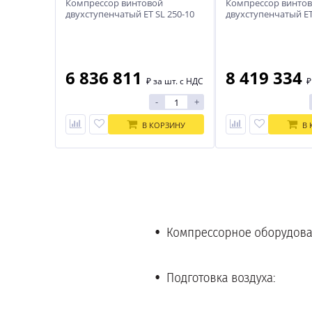
Компрессор винтовой
Компрессор винто
двухступенчатый ET SL 250-10
двухступенчатый ET
DS (IP55)
DS (IP55)
6 836 811
8 419 334
₽
за шт. с НДС
-
+
В КОРЗИНУ
В 