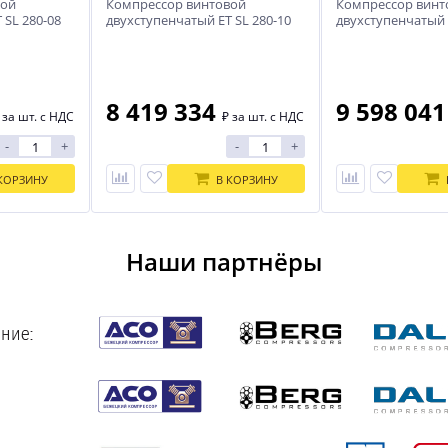
вой
Компрессор винтовой
Компрессор винт
 SL 280-08
двухступенчатый ET SL 280-10
двухступенчатый 
DS (IP55)
DS (IP55)
8 419 334
9 598 04
₽
за шт. с НДС
₽
за шт. с НДС
-
+
-
+
КОРЗИНУ
В КОРЗИНУ
Наши партнёры