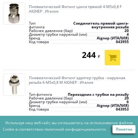
Пневматический Фитинг цанга прямой 4-М5х0,8 F
AIGNEP . Италия
Тип
Соединитель прямой цанга-
фитинга
внутренняя резьба
Рабочее давление (бар)
20
Диаметр трубки наружный (мм)
4
Бренд
Aignep (ИТАЛИЯ)
Код товара
043955
244
₽
Пневматический Фитинг адаптер трубка - наружная
резьба 6-M5х0,8 M AIGNEP . Италия
Тип фитинга
Переходник с трубки на резьбу
Рабочее давление (бар)
20
Диаметр трубки наружный (мм)
6
Бренд
Aignep (ИТАЛИЯ)
Код товара
043953
113
Используя наш веб-сайт, вы соглашаетесь на использование файлов
₽
Cookie в соответствии
политикой конфиденциальности.
Понятно
ПОДОБРАТЬ ТОВАРЫ ПО ПАРАМЕТРАМ