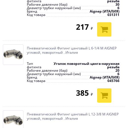
фитинга
резьба
Рабочее давление (бар)
30
Диаметр трубки наружный (мм)
6
Бренд
Aignep (ИТАЛИЯ)
Код товара
031311
217
₽
Пневматический Фитинг цанговый L 6-1/4 M AIGNEP
угловой, поворотный . Италия
Тип
Уголок поворотный цанга-наружная
фитинга
резьба
Рабочее давление (бар)
20
Диаметр трубки наружный (мм)
6
Бренд
Aignep (ИТАЛИЯ)
Код товара
045766
385
₽
Пневматический Фитинг цанговый L 12-3/8 M AIGNEP
угловой, поворотный . Италия