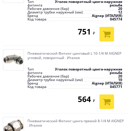
Тип
Уголок поворотный цанга-наружная
фитинга
резьба
Рабочее давление (бар)
20
Диаметр трубки наружный (мм)
12
Бренд
Aignep (ИТАЛИЯ)
Код товара
045774
751
₽
Пневматический Фитинг цанговый L 10-1/4 M AIGNEP
угловой, поворотный . Италия
Тип
Уголок поворотный цанга-наружная
фитинга
резьба
Рабочее давление (бар)
20
Диаметр трубки наружный (мм)
10
Бренд
Aignep (ИТАЛИЯ)
Код товара
045771
564
₽
Пневматический Фитинг цанга прямой 8-1/4 M AIGNEP
. Италия