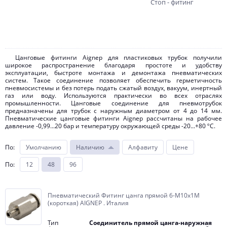
Стоп - фитинг
Цанговые фитинги Aignep для пластиковых трубок получили
широкое распространение благодаря простоте и удобству
эксплуатации, быстроте монтажа и демонтажа пневматических
систем. Такое соединение позволяет обеспечить герметичность
пневмосистемы и без потерь подать сжатый воздух, вакуум, инертный
газ или воду. Используются практически во всех отраслях
промышленности. Цанговые соединение для пневмотрубок
предназначены для трубок с наружным диаметром от 4 до 14 мм.
Пневматические цанговые фитинги Aignep рассчитаны на рабочее
давление -0,99...20 бар и температуру окружающей среды -20...+80 ºC.
Скачать каталог
По
:
Умолчанию
Наличию
Алфавиту
Цене
По
:
12
48
96
Цанговые соединения с металлической вставкой AIGNEP (Италия)
Пневматический Фитинг цанга прямой 6-M10х1M
(короткая) AIGNEP . Италия
Тип
Соединитель прямой цанга-наружная