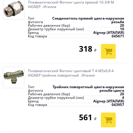
Пневматический Фитинг цанга прямой 10-3/8 M
AIGNEP . Италия
Тип
Соединитель прямой цанга-наружная
фитинга
резьба
Рабочее давление (бар)
20
Диаметр трубки наружный (мм)
10
Бренд
Aignep (ИТАЛИЯ)
Код товара
045671
318
₽
Пневматический Фитинг цанговый T 4-М5х0.8-4
AIGNEP тройник поворотный . Италия
Тип
Тройник поворотный цанга-наружная
фитинга
резьба-цанга
Рабочее давление (бар)
20
Диаметр трубки наружный (мм)
4
Бренд
Aignep (ИТАЛИЯ)
Код товара
043957
561
₽