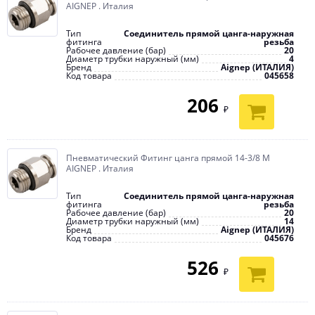
AIGNEP . Италия
Тип
Соединитель прямой цанга-наружная
фитинга
резьба
Рабочее давление (бар)
20
Диаметр трубки наружный (мм)
4
Бренд
Aignep (ИТАЛИЯ)
Код товара
045658
206
₽
Пневматический Фитинг цанга прямой 14-3/8 M
AIGNEP . Италия
Тип
Соединитель прямой цанга-наружная
фитинга
резьба
Рабочее давление (бар)
20
Диаметр трубки наружный (мм)
14
Бренд
Aignep (ИТАЛИЯ)
Код товара
045676
526
₽