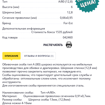
Тип
A/80 (12,8)
Высота (мм)
6
Ширина (мм)
12,8
Сечение проволоки (мм)
0,66х0,95
Бренд
For-Est
Дополнительная информация
Стоимость бокса 1535 рублей
Код товара
042460
РАСПЕЧАТАТЬ
ОПИСАНИЕ
ОТЗЫВЫ И ВОПРОСЫ
(0)
Обивочная скоба тип А (80) широко используется на мебельных
производствах для обивки и драпировки. Широкая спинка (12,8 мм)
позволяет прочно закрепить материал, не повредив его.
Cкобы оцинкованы, что гарантирует длительный срок службы и
обработаны оптимальным слоем клея, что исключает поломку
инструмента.
Для изготовления скобы применяется специальная сталь.
Наименование скобы: Тип «А/80».
Материал: Оцинкованная проволока сечением 0,91х0,7мм.
Размер скобы: Ширина скобы 13мм, (12,8мм)
Длина ножки 4-16мм