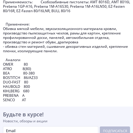
Применяемость: Скобозабивные пистолеты: AMT 8016D, AMT 8016L
Prebena 1GP-A16, Prebena 1M-A16S30, Prebena 1M-A16LN50, EZ-Fasten
80/16R, EZ-Fasten 80/16LNR, BULL 80/16
Применение:
Обивка мягкой мебели, звукоизоляционного материала кровли,
производство пылезащитных чехлов, рамы для картин, крепление
профилированной доски, панелей, автомобильная отделка,
производство и ремонт обуви, драпировка
- обивка стен материей, сшивание декоративных изделий, крепление
пленки, изолирующие панели.
Аналоги
OMER 80
ATRO 8(80)
BEA 80-380
BOSTITCH 86/AZ33
DUO-FAST 80
HAUBOLD 800
KIHLBERG 680
PREBENA A
SENCO AT
Будьте в курсе!
Новости, обзоры и акции
ПОДПИСАТЬСЯ