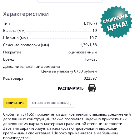
Характеристики
Тип
L (10,7)
Высота (мм)
19
Ширина (мм)
10,7
Сечение проволоки (мм)
1,39х1,58
Покрытие
оцинкованный
Бренд
For-Est
Дополнительная информация
Цена за упаковку 6750 рублей
Код товара
022597
РАСПЕЧАТАТЬ
ОПИСАНИЕ
ОТЗЫВЫ И ВОПРОСЫ
(0)
Скоба тип L (155) применяется для крепления стыковых соединений
деревянных конструкций, также позволяет надежно прикрепить к
деревянному каркасу материалы различной степени жесткости.
Этот тип характеризуется жесткостью проволоки и высокими
крепежными свойствами. Широко применяется в мебельном
производстве.