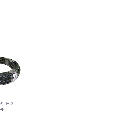
6) d=12
Бар