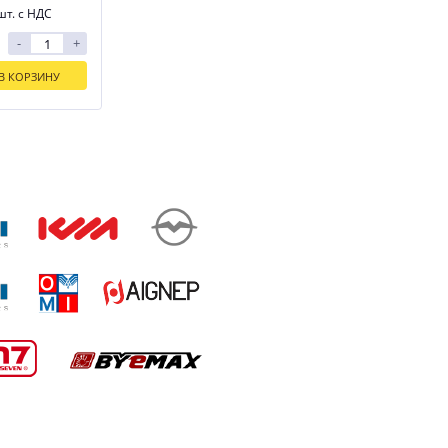
шт. с НДС
-
+
В КОРЗИНУ