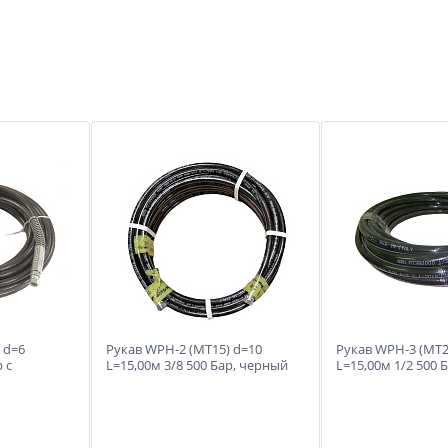
 d=6
Рукав WPH-2 (МТ15) d=10
Рукав WPH-3 (MT2
 с
L=15,00м 3/8 500 Бар, черный
L=15,00м 1/2 500 
алия)