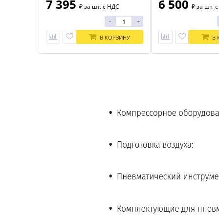
7 395
6 500
₽
за шт. с НДС
₽
за шт. 
-
+
В КОРЗИНУ
В 