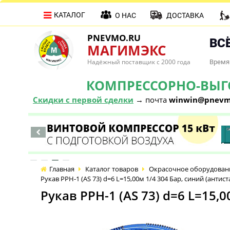
КАТАЛОГ
О НАС
ДОСТАВКА
PNEVMO.RU
ВСЁ
МАГИМЭКС
Надёжный поставщик с 2000 года
Время 
КОМПРЕССОРНО-ВЫГОД
Скидки с первой сделки
→ почта
winwin@pnevm
Главная
Каталог товаров
Окрасочное оборудован
Рукав PPH-1 (AS 73) d=6 L=15,00м 1/4 304 Бар, синий (анти
Рукав PPH-1 (AS 73) d=6 L=15,