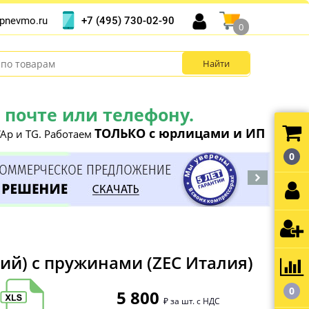
+7 (495) 730-02-90
pnevmo.ru
0
почте или телефону.
ТОЛЬКО с юрлицами и ИП
Ap и TG. Работаем
0
ский) с пружинами (ZEC Италия)
0
5 800
₽ за шт. с НДС