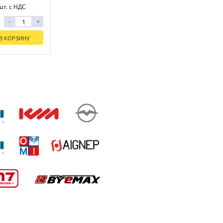
шт. с НДС
-
+
В КОРЗИНУ