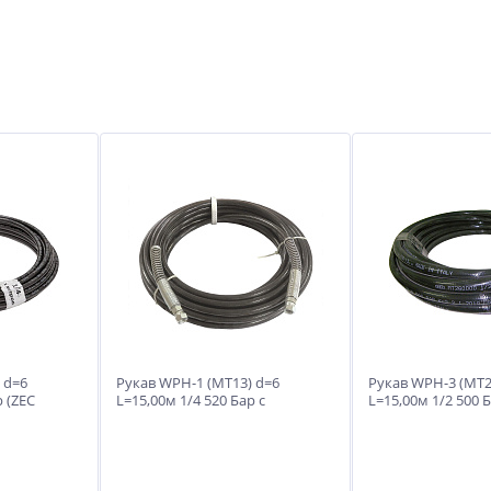
 d=6
Рукав WPH-1 (МТ13) d=6
Рукав WPH-3 (MT2
р (ZEC
L=15,00м 1/4 520 Бар с
L=15,00м 1/2 500 
пружинами (ZEC Италия)