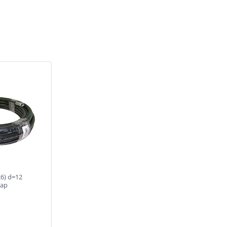
6) d=12
Бар