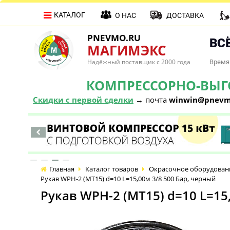
КАТАЛОГ
О НАС
ДОСТАВКА
PNEVMO.RU
ВСЁ
МАГИМЭКС
Надёжный поставщик с 2000 года
Время 
КОМПРЕССОРНО-ВЫГОД
Скидки с первой сделки
→ почта
winwin@pnevm
Главная
Каталог товаров
Окрасочное оборудован
Рукав WPH-2 (МТ15) d=10 L=15,00м 3/8 500 Бар, черный
Рукав WPH-2 (МТ15) d=10 L=15