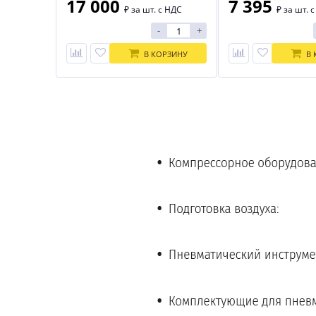
17 000
7 395
₽
за шт. с НДС
₽
за шт. 
-
+
В КОРЗИНУ
В 