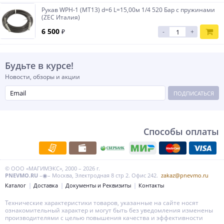
Рукав WPH-1 (МТ13) d=6 L=15,00м 1/4 520 Бар с пружинами
(ZEC Италия)
6 500
₽
-
+
Будьте в курсе!
Новости, обзоры и акции
ПОДПИСАТЬСЯ
Способы оплаты
© ООО «МАГИМЭКС», 2000 – 2026 г.
PNEVMO.RU
–◉– Москва, Электродная 8 стр 2. Офис 242.
zakaz@pnevmo.ru
Каталог
Доставка
Документы и Реквизиты
Контакты
Технические характеристики товаров, указанные на сайте носят
ознакомительный характер и могут быть без уведомления изменены
производителями с целью повышения качества и эффективности