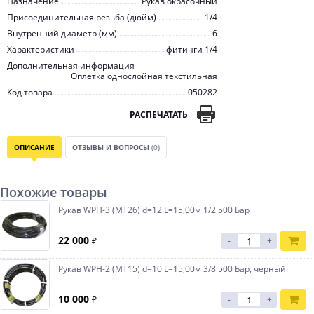
Назначение
Рукав окрасочный
Присоединительная резьба (дюйм)
1/4
Внутренний диаметр (мм)
6
Характеристики
фитинги 1/4
Дополнительная информация
Оплетка однослойная текстильная
Код товара
050282
РАСПЕЧАТАТЬ
ОПИСАНИЕ
ОТЗЫВЫ И ВОПРОСЫ
(0)
Похожие товары
Рукав WPH-3 (MT26) d=12 L=15,00м 1/2 500 Бар
22 000
₽
-
+
Рукав WPH-2 (МТ15) d=10 L=15,00м 3/8 500 Бар, черный
10 000
₽
-
+