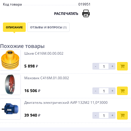
Код товара
019951
РАСПЕЧАТАТЬ
ОПИСАНИЕ
ОТЗЫВЫ И ВОПРОСЫ
(0)
Похожие товары
Шкив С416М.00.00.002
5 898
₽
-
+
Маховик С416М.01.00.002
16 506
₽
-
+
Двигатель электрический АИР 132М2 11,0*3000
39 940
₽
-
+