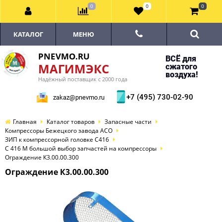
0
0
0
КАТАЛОГ
МЕНЮ
PNEVMO.RU
ВСЁ для
МАГИМЭКС
сжатого
воздуха!
Надёжный поставщик с 2000 года
+7 (495) 730-02-90
zakaz@pnevmo.ru
Главная
Каталог товаров
Запасные части
Компрессоры Бежецкого завода АСО
ЗИП к компрессорной головке С416
С 416 М большой выбор запчастей на компрессоры
Ограждение К3.00.00.300
Ограждение К3.00.00.300