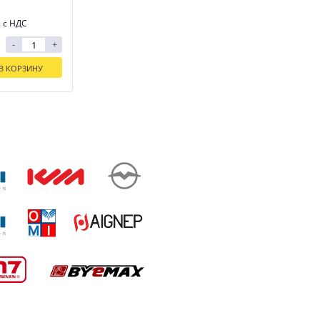
. с НДС
-
+
В КОРЗИНУ