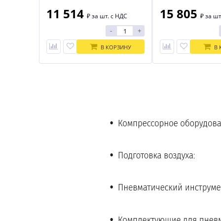
11 514
15 805
₽
за шт. с НДС
₽
за шт
-
+
В КОРЗИНУ
В 