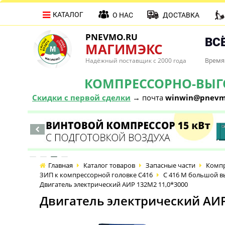
КАТАЛОГ
О НАС
ДОСТАВКА
PNEVMO.RU
ВСЁ
МАГИМЭКС
Надёжный поставщик с 2000 года
Время 
КОМПРЕССОРНО-ВЫГОД
Скидки с первой сделки
→ почта
winwin@pnevm
Главная
Каталог товаров
Запасные части
Компр
ЗИП к компрессорной головке С416
С 416 М большой в
Двигатель электрический АИР 132М2 11,0*3000
Двигатель электрический АИР