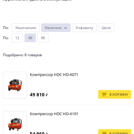
Эти устройства находят широкое применение в различных сферах:
в автосервисах — для пневматического инструмента;
По
:
Умолчанию
Наличию
Алфавиту
Цене
в дизайне — для работы с аэрографами и пистолетами-
По
:
12
48
96
распылителями;
в мастерских по ремонту техники.
Подобрано: 8 товаров
Компрессоры воздушные электрические 220в станут незаменимым
оборудованием в любом гаражном пространстве. Покупка такого
устройства рекомендуется специалистам, которые ценят стабильность
работы и надежность оборудования. Купить компрессор можно в
Компрессор HDC HD-A071
специализированных точках продаж в Москве по выгодной цене.
Преимущества покупки в МАГИМЭКС
49 810
Обращение в МАГИМЭКС для приобретения компрессора 220 вольт
В КОРЗИНУ
₽
обладает несколькими важными преимуществами:
Широкий ассортимент качественного оборудования, проверенного
временем.
Компрессор HDC HD-A101
Профессиональная консультация специалистов, которые помогут
подобрать идеальный компрессор для ваших нужд.
54 960
В КОРЗИНУ