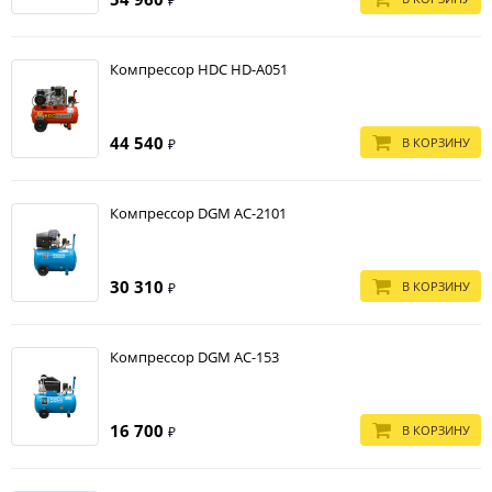
₽
Выгодные условия покупки, включая акции и специальные
предложения, позволяют приобрести необходимое оборудование
по оптимальной цене.
Компрессор HDC HD-A051
Гарантийное обслуживание и послепродажная поддержка
обеспечивают долгосрочную работоспособность приобретенных
устройств.
44 540
В КОРЗИНУ
₽
Выбор компрессора в МАГИМЭКС — это инвестиция в долговечность и
надежность вашего оборудования.
Компрессор DGM AC-2101
30 310
В КОРЗИНУ
₽
Компрессор DGM AC-153
16 700
В КОРЗИНУ
₽