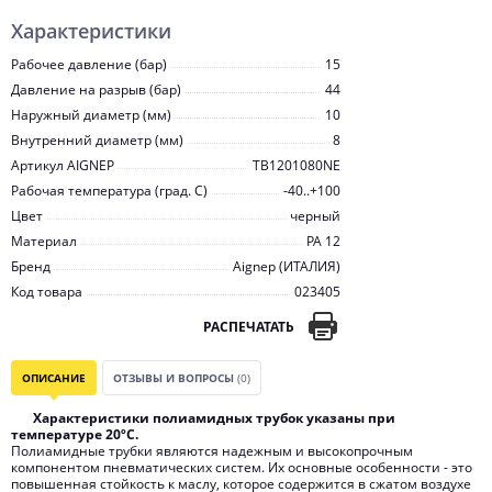
Характеристики
Рабочее давление (бар)
15
Давление на разрыв (бар)
44
Наружный диаметр (мм)
10
Внутренний диаметр (мм)
8
Артикул AIGNEP
TB1201080NE
Рабочая температура (град. C)
-40..+100
Цвет
черный
Материал
PA 12
Бренд
Aignep (ИТАЛИЯ)
Код товара
023405
РАСПЕЧАТАТЬ
ОПИСАНИЕ
ОТЗЫВЫ И ВОПРОСЫ
(0)
Характеристики полиамидных трубок указаны при
температуре 20ºС.
Полиамидные трубки являются надежным и высокопрочным
компонентом пневматических систем. Их основные особенности - это
повышенная стойкость к маслу, которое содержится в сжатом воздухе