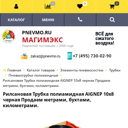
0
0
0
КАТАЛОГ
МЕНЮ
PNEVMO.RU
ВСЁ для
МАГИМЭКС
сжатого
воздуха!
Надёжный поставщик с 2000 года
+7 (495) 730-02-90
zakaz@pnevmo.ru
Главная
Каталог товаров
Элементы пневмосистем
Трубки
Пневмотрубки полиамидные
Рилсановая Трубка полиамидная AIGNEP 10х8 черная Продаем
метрами, бухтами, километрами.
Рилсановая Трубка полиамидная AIGNEP 10х8
черная Продаем метрами, бухтами,
километрами.